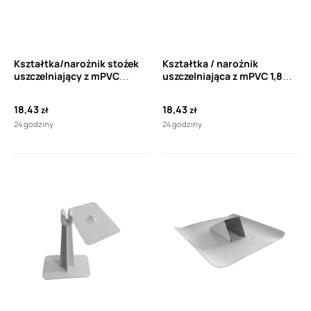
Kształtka/narożnik stożek
Kształtka / narożnik
uszczelniający z mPVC
uszczelniająca z mPVC 1,8
TOPWET TW KUZ
mm TOPWET TW VLN
18,43
18,43
zł
zł
24 godziny
24 godziny