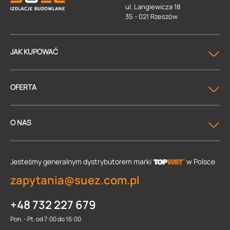
ul. Langiewicza 18
35 - 021 Rzeszów
JAK KUPOWAĆ
OFERTA
O NAS
Jesteśmy generalnym dystrybutorem
marki
w Polsce
zapytania@suez.com.pl
+48 732 227 679
Pon. - Pt. od 7:00 do 16:00