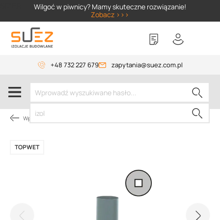
SIZER
Wilgoć w piwnicy? Mamy skuteczne rozwiązanie!
Zobacz >>>
+48 732 227 679
zapytania@suez.com.pl
Wpusty i akcesoria
TOPWET