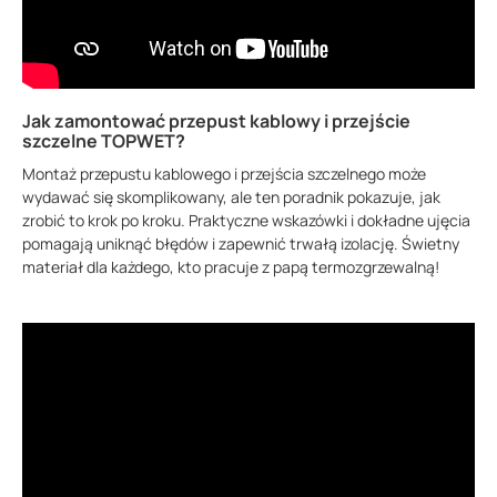
Jak zamontować przepust kablowy i przejście
szczelne TOPWET?
Montaż przepustu kablowego i przejścia szczelnego może
wydawać się skomplikowany, ale ten poradnik pokazuje, jak
zrobić to krok po kroku. Praktyczne wskazówki i dokładne ujęcia
pomagają uniknąć błędów i zapewnić trwałą izolację. Świetny
materiał dla każdego, kto pracuje z papą termozgrzewalną!