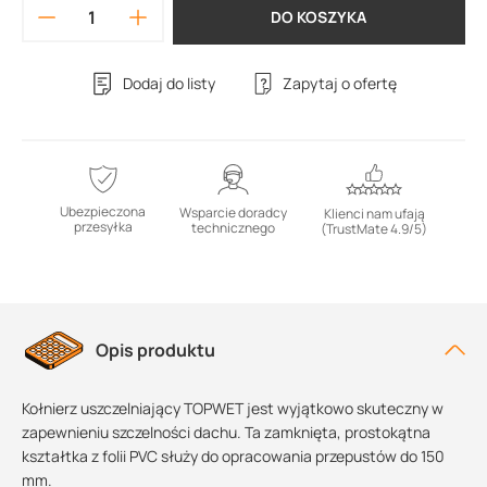
DO KOSZYKA
Dodaj do listy
Zapytaj o ofertę
Ubezpieczona
Wsparcie doradcy
Klienci nam ufają
przesyłka
technicznego
(TrustMate 4.9/5)
Opis produktu
Kołnierz uszczelniający TOPWET jest wyjątkowo skuteczny w
zapewnieniu szczelności dachu. Ta zamknięta, prostokątna
kształtka z folii PVC służy do opracowania przepustów do 150
mm.