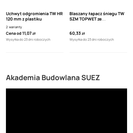
Uchwyt odgromienia TW HR
Blaszany łapacz śniegu TW
120 mm z plastiku
SZM TOPWET ze
zintegrowanym kołnierzem
2
warianty
1 szt
11,07
60,33
Cena od
zł
zł
Wysyłka do 23 dni roboczych
Wysyłka do 23 dni roboczych
Akademia Budowlana SUEZ