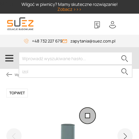
SIZER
Wilgoć w piwnicy? Mamy skuteczne rozwiązanie!
Zobacz >>>
+48 732 227 679
zapytania@suez.com.pl
Wpusty i akcesoria
TOPWET