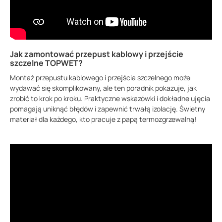
Jak zamontować przepust kablowy i przejście
szczelne TOPWET?
Montaż przepustu kablowego i przejścia szczelnego może
wydawać się skomplikowany, ale ten poradnik pokazuje, jak
zrobić to krok po kroku. Praktyczne wskazówki i dokładne ujęcia
pomagają uniknąć błędów i zapewnić trwałą izolację. Świetny
materiał dla każdego, kto pracuje z papą termozgrzewalną!