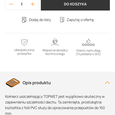
DO KOSZYKA
Dodaj do listy
Zapytaj o ofertę
Ubezpieczona
Wsparcie doradcy
Klienci nam ufają
przesyłka
technicznego
(TrustMate 4.9/5)
Opis produktu
Kołnierz uszczelniający TOPWET jest wyjątkowo skuteczny w
zapewnieniu szczelności dachu. Ta zamknięta, prostokątna
kształtka z folii PVC służy do opracowania przepustów do 150
mm.