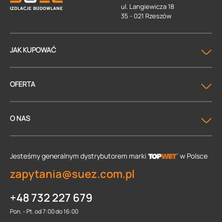
ul. Langiewicza 18
35 - 021 Rzeszów
JAK KUPOWAĆ
OFERTA
O NAS
Jesteśmy generalnym dystrybutorem
marki
w Polsce
zapytania@suez.com.pl
+48 732 227 679
Pon. - Pt. od 7:00 do 16:00