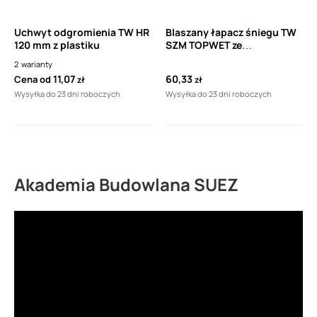
Uchwyt odgromienia TW HR
Blaszany łapacz śniegu TW
120 mm z plastiku
SZM TOPWET ze
zintegrowanym kołnierzem
2
warianty
1 szt
11,07
60,33
Cena od
zł
zł
Wysyłka do 23 dni roboczych
Wysyłka do 23 dni roboczych
Akademia Budowlana SUEZ