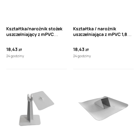
Kształtka/narożnik stożek
Kształtka / narożnik
uszczelniający z mPVC
uszczelniająca z mPVC 1,8
TOPWET TW KUZ
mm TOPWET TW VLN
18,43
18,43
zł
zł
24 godziny
24 godziny