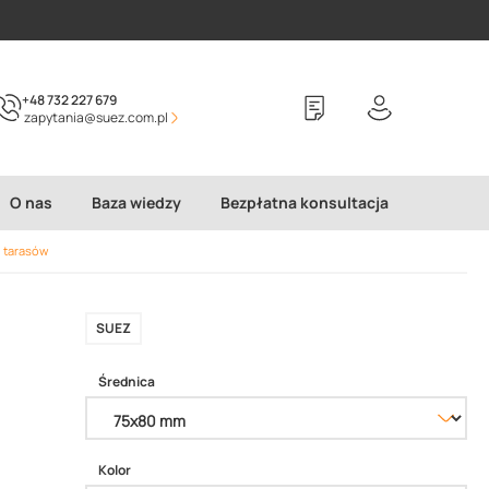
+48 732 227 679
zapytania@suez.com.pl
O nas
Baza wiedzy
Bezpłatna konsultacja
 tarasów
SUEZ
Średnica
Kolor