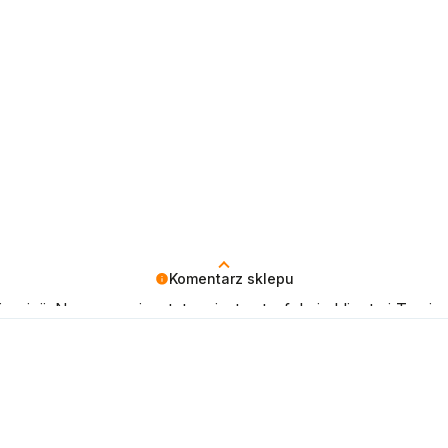
Komentarz sklepu
pinii. Naszym priorytetem jest satysfakcja klienta i Twoja 
czenia!