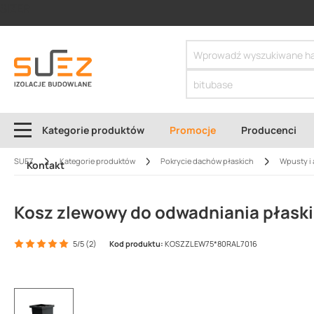
SIZER
Kategorie produktów
Promocje
Producenci
SUEZ
Kategorie produktów
Pokrycie dachów płaskich
Wpusty i 
Kontakt
Kosz zlewowy do odwadniania płaski
5/5 (2)
Kod produktu:
KOSZZLEW75*80RAL7016