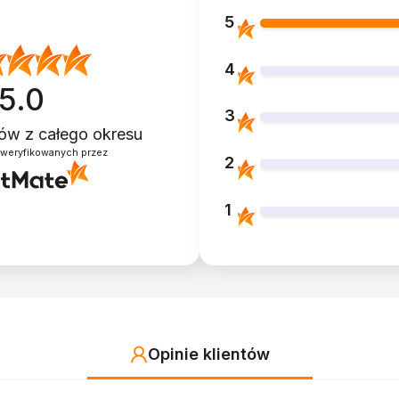
5
4
5.0
3
ntów
z całego okresu
zweryfikowanych przez
2
1
Opinie klientów