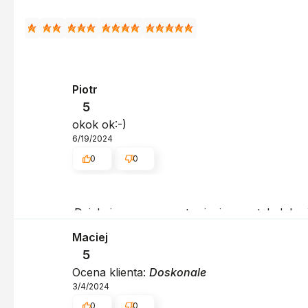
Piotr
5
okok ok:-)
6/19/2024
0
0
Dziękujemy za pozostawienie nam tak dobrej o
dziękujemy raz jeszcze - do szybkiego zoba
Maciej
5
Ocena klienta:
Doskonale
3/4/2024
0
0