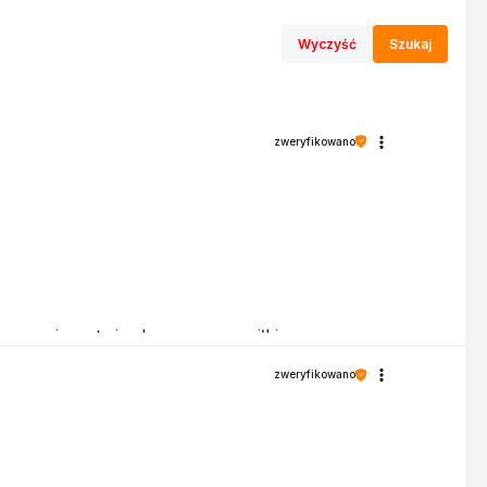
Wyczyść
Szukaj
zweryfikowano
recenzja potwierdza nasze wysiłki -
zweryfikowano