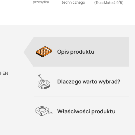
przesyłka
technicznego
(TrustMate 4.9/5)
Opis produktu
ału
PN-EN
Dlaczego warto wybrać?
acza
y)
Właściwości produktu