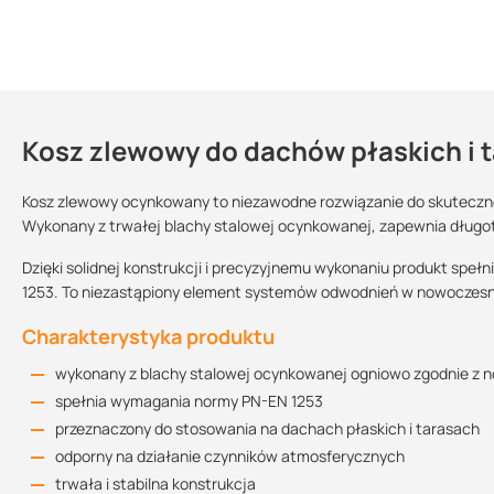
Kosz zlewowy do dachów płaskich i 
Dlaczego warto wybrać kosz zlewow
Kontakt
organiczna powłoka stanowi barierę chemiczną i mechaniczn
Kosz zlewowy ocynkowany to niezawodne rozwiązanie do skuteczne
Wykonany z trwałej blachy stalowej ocynkowanej, zapewnia długo
zaawansowana technologicznie struktura powłoki zapewnia trw
dodatkowo, blachę powlekaną charakteryzuje wyjątkowo duża
Sprzedajemy na:
Podlega zwrotowi?:
Dzięki solidnej konstrukcji i precyzyjnemu wykonaniu produkt sp
estetyczny element łączący rynnę z rurą spustową
sztuki
tak
1253. To niezastąpiony element systemów odwodnień w nowoczes
odprowadzenie wody opadowej z kosza dachowego do rur sp
Kolor:
Charakterystyka produktu
element przejściowy między rurą spustową a wpustem dacho
RAL 7011 (ciemny
RAL 7016 (antracyt)
RAL 8028 (brązowy
lub wpustu z odejściem bocznym
Deklaracja wł
wykonany z blachy stalowej ocynkowanej ogniowo zgodnie z 
szary)
kupując ten produkt w Suez otrzymujesz profesjonalną obsług
spełnia wymagania normy PN-EN 1253
przeznaczony do stosowania na dachach płaskich i tarasach
Dostępne średnice
odporny na działanie czynników atmosferycznych
trwała i stabilna konstrukcja
Średnica wlotu
Średnica wylotu