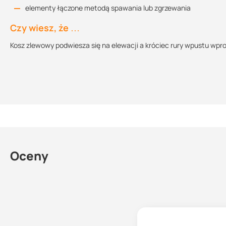
elementy łączone metodą spawania lub zgrzewania
75 mm
80 mm
Czy wiesz, że …
110 mm
90 mm
Kosz zlewowy podwiesza się na elewacji a króciec rury wpustu wp
110 mm
100 mm
125 mm
100 mm
Oceny