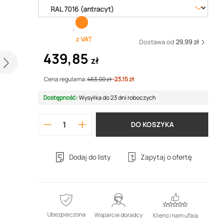
z VAT
Dostawa od
29.99 zł
439,85
zł
Cena regularna:
463,00 zł
-23,15 zł
Dostępność:
Wysyłka do 23 dni roboczych
DO KOSZYKA
Dodaj do listy
Zapytaj o ofertę
Ubezpieczona
Wsparcie doradcy
Klienci nam ufają