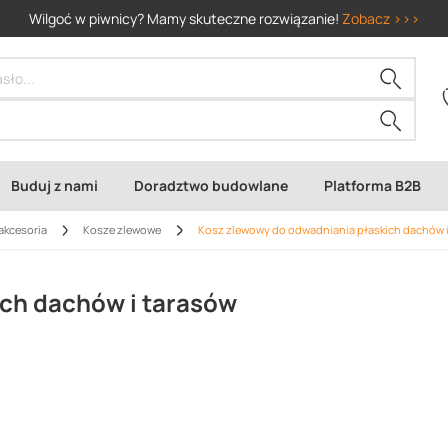
Wilgoć w piwnicy? Mamy skuteczne rozwiązanie!
Zobacz >>>
Buduj z nami
Doradztwo budowlane
Platforma B2B
akcesoria
Kosze zlewowe
Kosz zlewowy do odwadniania płaskich dachów i
ch dachów i tarasów