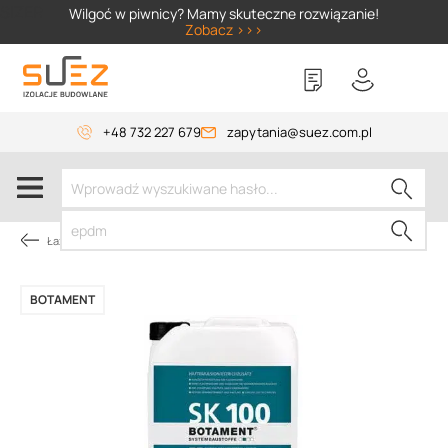
SIZER
Wilgoć w piwnicy? Mamy skuteczne rozwiązanie!
Zobacz >>>
+48 732 227 679
zapytania@suez.com.pl
Łazienka
BOTAMENT