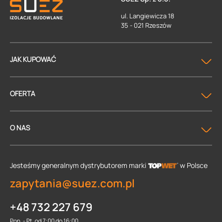
ul. Langiewicza 18
35 - 021 Rzeszów
JAK KUPOWAĆ
OFERTA
O NAS
Jesteśmy generalnym dystrybutorem
marki
w Polsce
zapytania@suez.com.pl
+48 732 227 679
Pon. - Pt. od 7:00 do 16:00