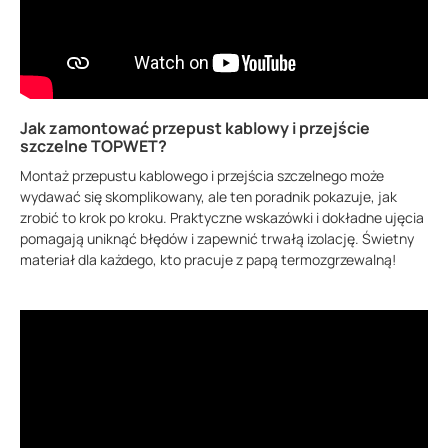
Jak zamontować przepust kablowy i przejście
szczelne TOPWET?
Montaż przepustu kablowego i przejścia szczelnego może
wydawać się skomplikowany, ale ten poradnik pokazuje, jak
zrobić to krok po kroku. Praktyczne wskazówki i dokładne ujęcia
pomagają uniknąć błędów i zapewnić trwałą izolację. Świetny
materiał dla każdego, kto pracuje z papą termozgrzewalną!