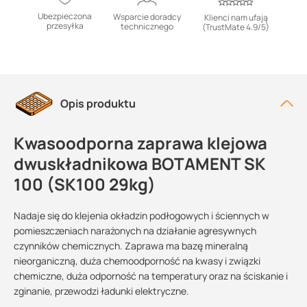
Ubezpieczona
Wsparcie doradcy
Klienci nam ufają
przesyłka
technicznego
(TrustMate 4.9/5)
Opis produktu
Kwasoodporna zaprawa klejowa
dwuskładnikowa BOTAMENT SK
100 (SK100 29kg)
Nadaje się do klejenia okładzin podłogowych i ściennych w
pomieszczeniach narażonych na działanie agresywnych
czynników chemicznych. Zaprawa ma bazę mineralną
nieorganiczną, duża chemoodporność na kwasy i związki
chemiczne, duża odporność na temperatury oraz na ściskanie i
zginanie, przewodzi ładunki elektryczne.