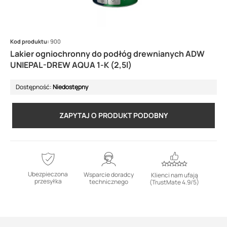
Kod produktu:
900
Lakier ogniochronny do podłóg drewnianych ADW
UNIEPAL-DREW AQUA 1-K (2,5l)
Dostępność:
Niedostępny
ZAPYTAJ O PRODUKT PODOBNY
Ubezpieczona
Wsparcie doradcy
Klienci nam ufają
przesyłka
technicznego
(TrustMate 4.9/5)