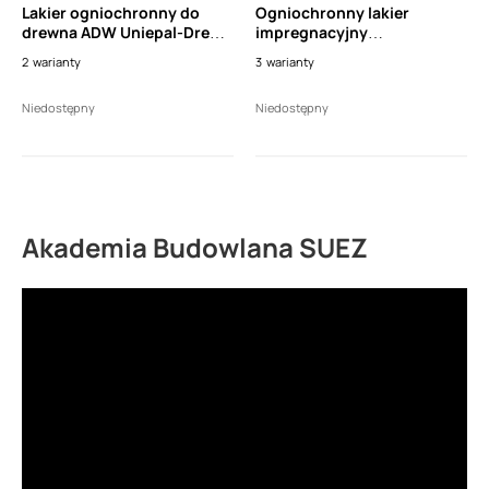
Lakier ogniochronny do
Ogniochronny lakier
drewna ADW Uniepal-Drew
impregnacyjny
Special FR (12l)
wodorozcieńczalny do
2
warianty
3
warianty
drewna ADW UNIEPAL-DREW
AQUA KOLOR (2,5l)
Niedostępny
Niedostępny
Akademia Budowlana SUEZ