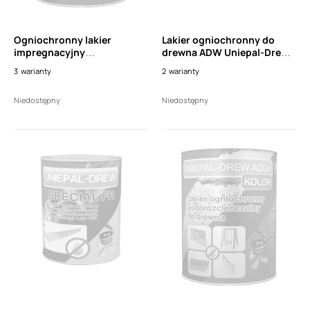
Ogniochronny lakier
Lakier ogniochronny do
impregnacyjny
drewna ADW Uniepal-Drew
wodorozcieńczalny do
Special FR (1l)
3
warianty
2
warianty
drewna ADW UNIEPAL-DREW
AQUA KOLOR (10l)
Niedostępny
Niedostępny