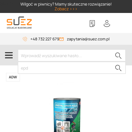
SIZER
Wilgoć w piwnicy? Mamy skuteczne rozwiązanie!
Zobacz >>>
+48 732 227 679
zapytania@suez.com.pl
ADW