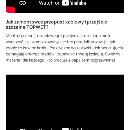
Jak zamontować przepust kablowy i przejście
szczelne TOPWET?
Montaż przepustu kablowego i przejścia szczelnego może
wydawać się skomplikowany, ale ten poradnik pokazuje, jak
zrobić to krok po kroku. Praktyczne wskazówki i dokładne ujęcia
pomagają uniknąć błędów i zapewnić trwałą izolację. Świetny
materiał dla każdego, kto pracuje z papą termozgrzewalną!