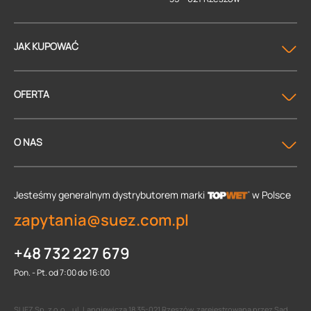
JAK KUPOWAĆ
OFERTA
O NAS
Jesteśmy generalnym dystrybutorem
marki
w Polsce
zapytania@suez.com.pl
+48 732 227 679
Pon. - Pt. od 7:00 do 16:00
SUEZ Sp. z o.o. , ul. Langiewicza 18 35-021 Rzeszów, zarejestrowana przez Sąd