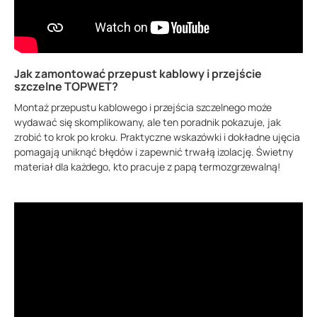
Jak zamontować przepust kablowy i przejście
szczelne TOPWET?
Montaż przepustu kablowego i przejścia szczelnego może
wydawać się skomplikowany, ale ten poradnik pokazuje, jak
zrobić to krok po kroku. Praktyczne wskazówki i dokładne ujęcia
pomagają uniknąć błędów i zapewnić trwałą izolację. Świetny
materiał dla każdego, kto pracuje z papą termozgrzewalną!