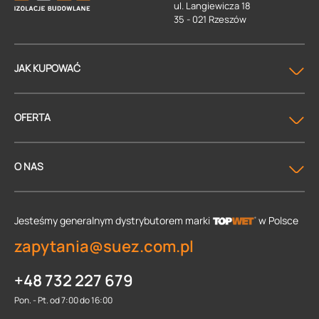
ul. Langiewicza 18
35 - 021 Rzeszów
JAK KUPOWAĆ
OFERTA
O NAS
Jesteśmy generalnym dystrybutorem
marki
w Polsce
zapytania@suez.com.pl
+48 732 227 679
Pon. - Pt. od 7:00 do 16:00