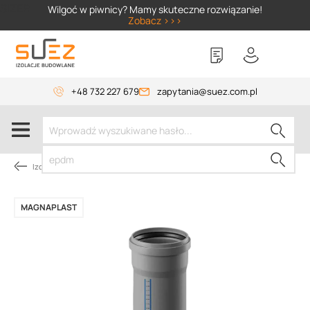
SIZER
Wilgoć w piwnicy? Mamy skuteczne rozwiązanie!
Zobacz >>>
+48 732 227 679
zapytania@suez.com.pl
Izolacja piwnic od wewnątrz
MAGNAPLAST