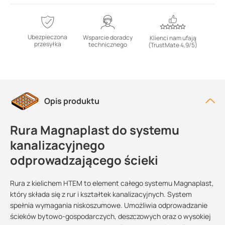
Ubezpieczona
Wsparcie doradcy
Klienci nam ufają
przesyłka
technicznego
(TrustMate 4.9/5)
Opis produktu
Rura Magnaplast do systemu
kanalizacyjnego
odprowadzającego ścieki
Rura z kielichem HTEM to element całego systemu Magnaplast,
który składa się z rur i kształtek kanalizacyjnych. System
spełnia wymagania niskoszumowe. Umożliwia odprowadzanie
ścieków bytowo-gospodarczych, deszczowych oraz o wysokiej