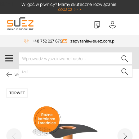
SIZER
Wilgoć w piwnicy? Mamy skuteczne rozwiązanie!
Zobacz >>>
+48 732 227 679
zapytania@suez.com.pl
Wpusty i akcesoria
TOPWET