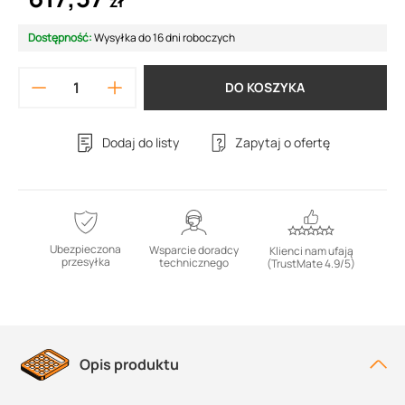
zł
Dostępność:
Wysyłka do 16 dni roboczych
DO KOSZYKA
Dodaj do listy
Zapytaj o ofertę
Ubezpieczona
Wsparcie doradcy
Klienci nam ufają
przesyłka
technicznego
(TrustMate 4.9/5)
Opis produktu