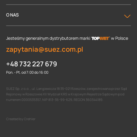
O NAS
Jesteśmy generalnym dystrybutorem
marki
w Polsce
zapytania@suez.com.pl
+48 732 227 679
Pon. - Pt. od 7:00 do 16:00
SUEZ Sp. z o.o. , ul. Langiewicza 18 35-021 Rzeszów, zarejestrowana przez Sąd
Rejonowy w Rzeszowie XII Wydział KRS w Krajowym Rejestrze Sądowym pod
numerem 0000535357, NIP 813-36-99-629, REGON 360344189.
Created by Crehler