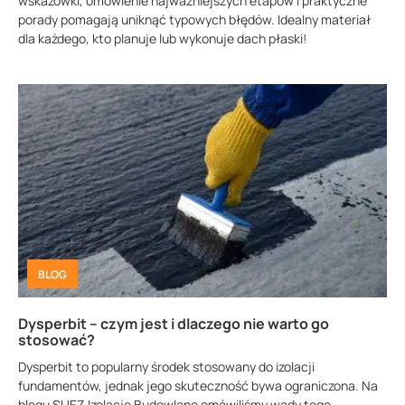
wskazówki, omówienie najważniejszych etapów i praktyczne
porady pomagają uniknąć typowych błędów. Idealny materiał
dla każdego, kto planuje lub wykonuje dach płaski!
BLOG
Dysperbit – czym jest i dlaczego nie warto go
stosować?
Dysperbit to popularny środek stosowany do izolacji
fundamentów, jednak jego skuteczność bywa ograniczona. Na
blogu SUEZ Izolacje Budowlane omówiliśmy wady tego