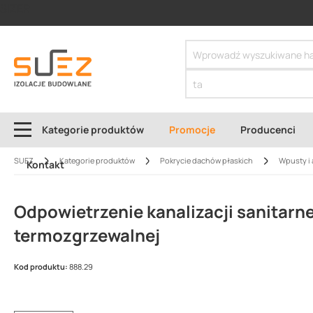
SIZER
Kategorie produktów
Promocje
Producenci
SUEZ
Kategorie produktów
Pokrycie dachów płaskich
Wpusty i 
Kontakt
Odpowietrzenie kanalizacji sanitarne
termozgrzewalnej
Kod produktu:
888.29