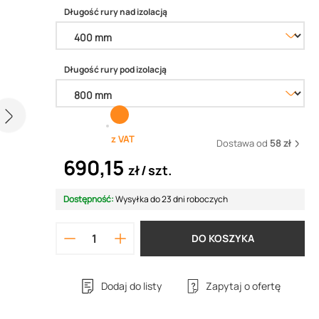
Długość rury nad izolacją
Długość rury pod izolacją
z VAT
Dostawa od
58 zł
690,15
zł
szt.
Dostępność:
Wysyłka do 23 dni roboczych
DO KOSZYKA
Dodaj do listy
Zapytaj o ofertę