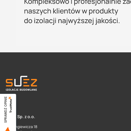
SPRAWDŹ OPINIE
SUEZ Sp. z o.o.
ul. Langiewicza 18