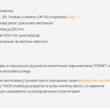
07:00 - 15:00
dominik.dzialo@suez.com.pl
nalizacji
POBIERZ
 125. Produkt o średnicy DN 150 znajdziesz
tutaj >>
o połączenia z pokryciem dachowym
izolacją 200 mm
do 1000 mm (pod izolację)
POBIERZ
 stosować do dachów zielonych
POBIERZ
est aby w najwyższym jej punkcie zamontować odpowietrzenie TOPWET, 
nia atmosferycznego.
a termoizolacji) produkt warto zastosować razem z
przejściem szcze
 TWOD stabilizuje przejście rur przez warstwy dachu, co zapewnia
POBIERZ
zyko uszkodzenia rur przyłączeniowych pod stropem
POBIERZ