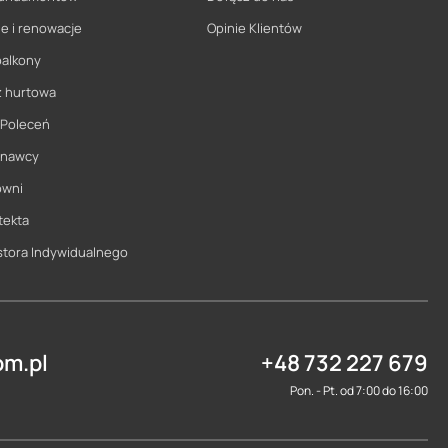
e i renowacje
Opinie Klientów
balkony
ż hurtowa
 Poleceń
onawcy
owni
tekta
stora Indywidualnego
m.pl
+48 732 227 679
Pon. - Pt. od 7:00 do 16:00