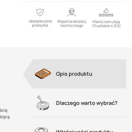
Ubezpieczona
Wsparcie doradcy
Klienci nam ufają
przesyłka
technicznego
(TrustMate 4.9/5)
Opis produktu
.
Dlaczego warto wybrać?
ścią
dzącą
Właściwości produktu