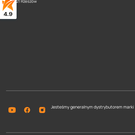
35 - 021 Rzeszów
4.9
Jesteśmy generalnym dystrybutorem
marki