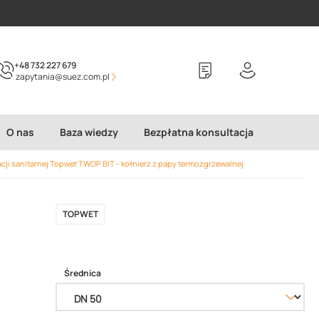
+48 732 227 679
zapytania@suez.com.pl
O nas
Baza wiedzy
Bezpłatna konsultacja
cji sanitarnej Topwet TWOP BIT - kołnierz z papy termozgrzewalnej
TOPWET
Średnica