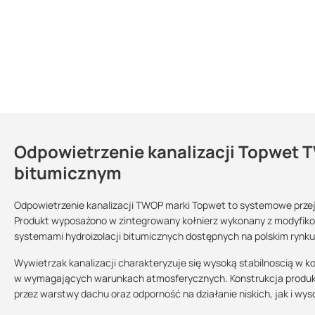
Odpowietrzenie kanalizacji Topwet 
Dlaczego warto zastosować odpowiet
Kontakt
bitumicznym
zapewnia szczelnie przejście przez poszycie dachu dla pionu k
jest UV odporny
Odpowietrzenie kanalizacji TWOP marki Topwet to systemowe przejśc
Karta techniczna
nie wymaga regularnych kontroli ani konserwacji
Produkt wyposażono w zintegrowany kołnierz wykonany z modyfik
Sprzedajemy na:
Podlega zwrotowi?:
62.12 KB
systemami hydroizolacji bitumicznych dostępnych na polskim rynku
szybki montaż
sztuki
tak
posiada estetyczny wygląd
Wywietrzak kanalizacji charakteryzuje się wysoką stabilnoscią w 
kupując ten produkt u nas otrzymujesz profesjonalną obsługę
w wymagających warunkach atmosferycznych. Konstrukcja produkt
Deklaracja własności użytkowych
przez warstwy dachu oraz odporność na działanie niskich, jak i wys
150.35 KB