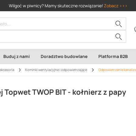
Wilgoć w piwnicy? Mamy skuteczne rozwiązanie!
Zobacz >>>
Buduj z nami
Doradztwo budowlane
Platforma B2B
akcesoria
Kominki wentylacyjne i odpowietrzające
Odpowietrzenie kanaliza
j Topwet TWOP BIT - kołnierz z papy