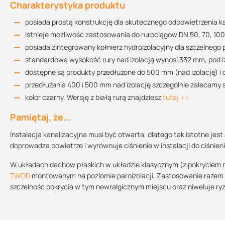
Charakterystyka produktu
posiada prostą konstrukcję dla skutecznego odpowietrzenia ka
Instrukcja montażu
istnieje możliwość zastosowania do rurociągów DN 50, 70, 100,
522.57 KB
posiada zintegrowany kołnierz hydroizolacyjny dla szczelneg
standardowa wysokość rury nad izolacją wynosi 332 mm, pod 
dostępne są produkty przedłużone do 500 mm (nad izolację) i 
Rysunek techniczny TWOP 50 BIT
przedłużenia 400 i 500 mm nad izolację szczególnie zalecamy
67.13 KB
kolor czarny. Wersję z białą rurą znajdziesz
tutaj >>
Pamiętaj, że...
Rysunek techniczny TWOP 75 BIT
Instalacja kanalizacyjna musi być otwarta, dlatego tak istotne j
66.23 KB
doprowadza powietrze i wyrównuje ciśnienie w instalacji do ciśnie
W układach dachów płaskich w układzie klasycznym (z pokryciem n
Rysunek techniczny TWOP 110 BIT
TWOD
montowanym na poziomie paroizolacji. Zastosowanie razem z
66.83 KB
szczelność pokrycia w tym newralgicznym miejscu oraz niweluje ry
Rysunek techniczny TWOP 125 BIT