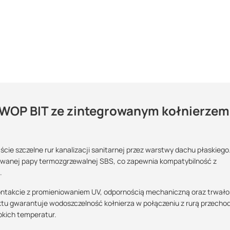
TWOP BIT ze zintegrowanym kołnierzem
rzenie kanalizacji?
analizacyjnego
ie szczelne rur kanalizacji sanitarnej przez warstwy dachu płaskiego
Maszy pytania lub wątpliwości?
owanej papy termozgrzewalnej SBS, co zapewnia kompatybilność z
POBIERZ
Skontaktuj się z nami
.
kontakcie z promieniowaniem UV, odpornością mechaniczną oraz trwało
 logistyczną oraz wsparcie w zakresie doradztwa technicznego
Dominik Działo
u gwarantuje wodoszczelność kołnierza w połączeniu z rurą przecho
Specjalista doradca
POBIERZ
okich temperatur.
+48 515 305 505