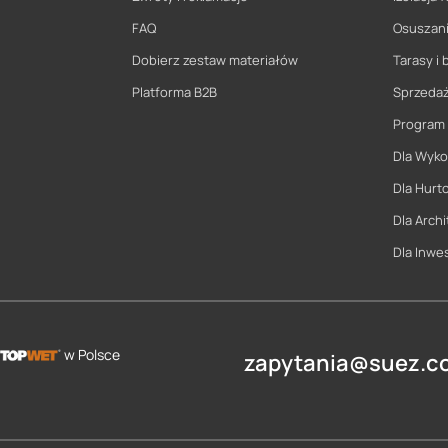
FAQ
Osuszani
Dobierz zestaw materiałów
Tarasy i 
Platforma B2B
Sprzeda
Program
Dla Wyk
Dla Hurt
Dla Archi
Dla Inwe
w Polsce
zapytania@suez.co