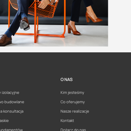
O NAS
 izolacyjne
Kim jesteśmy
wo budowlane
Co oferujemy
a konsultacja
Nasze realizacje
askie
Kontakt
 fundamentów
Dołącz do nas