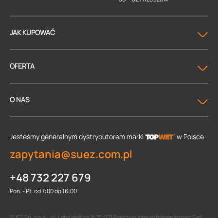
JAK KUPOWAĆ
OFERTA
O NAS
Jesteśmy generalnym dystrybutorem
marki
w Polsce
zapytania@suez.com.pl
+48 732 227 679
Pon. - Pt. od 7:00 do 16:00
SUEZ Sp. z o.o. , ul. Langiewicza 18 35-021 Rzeszów, zarejestrowana przez Sąd