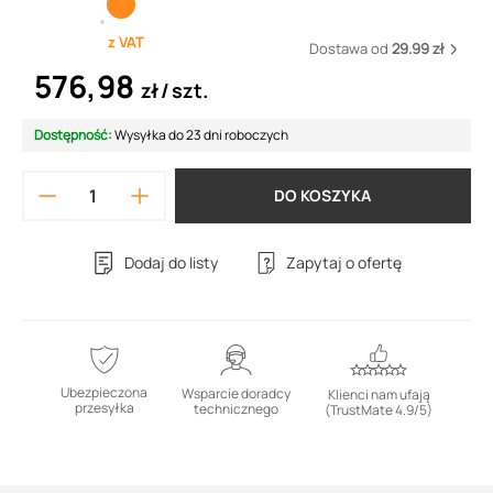
z VAT
Dostawa od
29.99 zł
576,98
zł
szt.
Dostępność:
Wysyłka do 23 dni roboczych
DO KOSZYKA
Dodaj do listy
Zapytaj o ofertę
Ubezpieczona
Wsparcie doradcy
Klienci nam ufają
przesyłka
technicznego
(TrustMate 4.9/5)