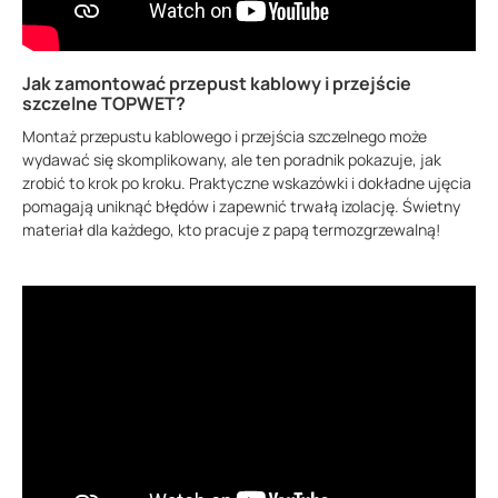
Jak zamontować przepust kablowy i przejście
szczelne TOPWET?
Montaż przepustu kablowego i przejścia szczelnego może
wydawać się skomplikowany, ale ten poradnik pokazuje, jak
zrobić to krok po kroku. Praktyczne wskazówki i dokładne ujęcia
pomagają uniknąć błędów i zapewnić trwałą izolację. Świetny
materiał dla każdego, kto pracuje z papą termozgrzewalną!