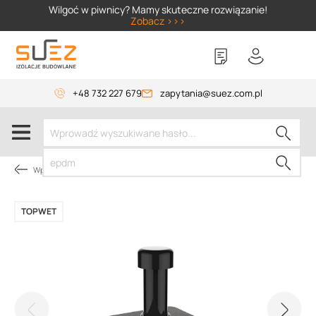
SIZER
Wilgoć w piwnicy? Mamy skuteczne rozwiązanie!
Zobacz >>>
+48 732 227 679
zapytania@suez.com.pl
Wpusty i akcesoria
TOPWET