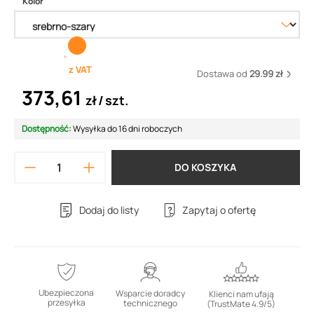
Kolor
z VAT
Dostawa od
29.99 zł
373,61
zł
szt.
Dostępność:
Wysyłka do 16 dni roboczych
DO KOSZYKA
Dodaj do listy
Zapytaj o ofertę
Ubezpieczona
Wsparcie doradcy
Klienci nam ufają
przesyłka
technicznego
(TrustMate 4.9/5)