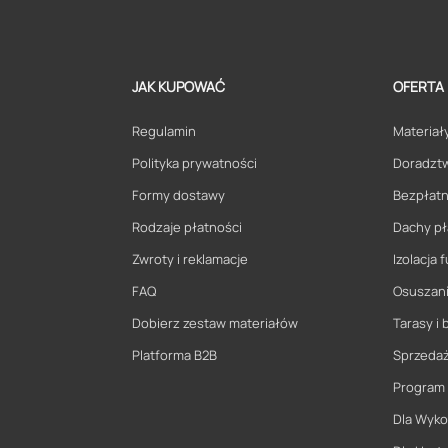
JAK KUPOWAĆ
OFERTA
Regulamin
Materiały
Polityka prywatności
Doradzt
Formy dostawy
Bezpłatn
Rodzaje płatności
Dachy pł
Zwroty i reklamacje
Izolacja
FAQ
Osuszani
Dobierz zestaw materiałów
Tarasy i 
Platforma B2B
Sprzeda
Program
Dla Wyk