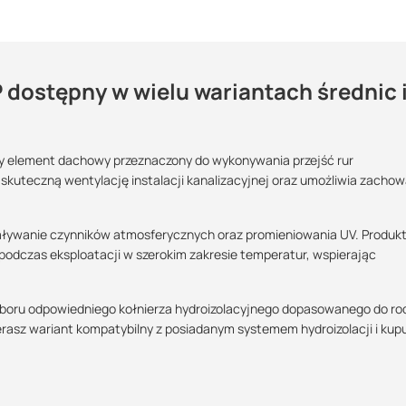
dostępny w wielu wariantach średnic 
rzenie kanalizacji?
analizacyjnego
ny element dachowy przeznaczony do wykonywania przejść rur
Maszy pytania lub wątpliwości?
skuteczną wentylację instalacji kanalizacyjnej oraz umożliwia zachow
POBIERZ
Skontaktuj się z nami
ływanie czynników atmosferycznych oraz promieniowania UV. Produk
 logistyczną oraz wsparcie w zakresie doradztwa technicznego
Kamil Świercz
podczas eksploatacji w szerokim zakresie temperatur, wspierając
Specjalista doradca
POBIERZ
+48 732 227 614
yboru odpowiedniego kołnierza hydroizolacyjnego dopasowanego do ro
07:00 - 15:00
asz wariant kompatybilny z posiadanym systemem hydroizolacji i kup
kamil.swiercz@suez.com.pl
POBIERZ