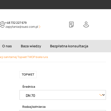
+48 732 227 679
zapytania@suez.com.pl
O nas
Baza wiedzy
Bezpłatna konsultacja
cji sanitarnej Topwet TWOP biała rura
TOPWET
Średnica
Rodzaj kołnierza