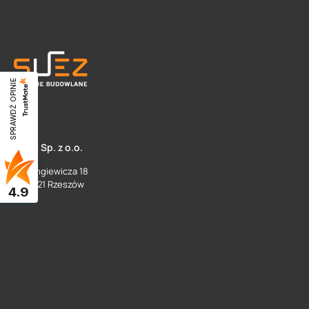
SPRAWDŹ OPINIE
SUEZ Sp. z o.o.
ul. Langiewicza 18
35 - 021 Rzeszów
4.9