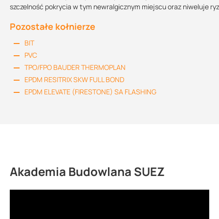
szczelność pokrycia w tym newralgicznym miejscu oraz niweluje ry
Pozostałe kołnierze
BIT
PVC
TPO/FPO BAUDER THERMOPLAN
EPDM RESITRIX SKW FULL BOND
EPDM ELEVATE (FIRESTONE) SA FLASHING
Akademia Budowlana SUEZ