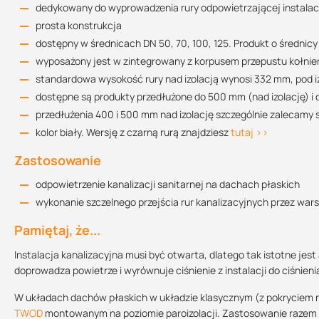
dedykowany do wyprowadzenia rury odpowietrzającej instalac
Rysunek techniczny DN50
prosta konstrukcja
130.17 KB
dostępny w średnicach DN 50, 70, 100, 125. Produkt o średnic
wyposażony jest w zintegrowany z korpusem przepustu kołnie
standardowa wysokość rury nad izolacją wynosi 332 mm, pod 
Rysunek techniczny DN70
dostępne są produkty przedłużone do 500 mm (nad izolację) i 
130.21 KB
przedłużenia 400 i 500 mm nad izolację szczególnie zalecamy
kolor biały. Wersję z czarną rurą znajdziesz
tutaj >>
Zastosowanie
Rysunek techniczny DN110
128.75 KB
odpowietrzenie kanalizacji sanitarnej na dachach płaskich
wykonanie szczelnego przejścia rur kanalizacyjnych przez war
Pamiętaj, że...
Rysunek techniczny DN125
128.73 KB
Instalacja kanalizacyjna musi być otwarta, dlatego tak istotne j
doprowadza powietrze i wyrównuje ciśnienie z instalacji do ciśnie
W układach dachów płaskich w układzie klasycznym (z pokryciem n
TWOD
montowanym na poziomie paroizolacji. Zastosowanie razem z