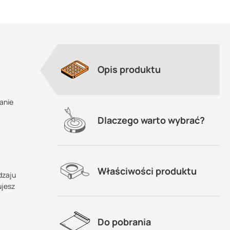
i
Opis produktu
anie
Dlaczego warto wybrać?
t
Właściwości produktu
dzaju
ujesz
Do pobrania