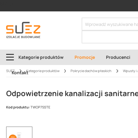
SIZER
Kategorie produktów
Promocje
Producenci
SUEZ
Kategorie produktów
Pokrycie dachów płaskich
Wpusty i 
Kontakt
Odpowietrzenie kanalizacji sanitarn
Kod produktu:
TWOP75STE