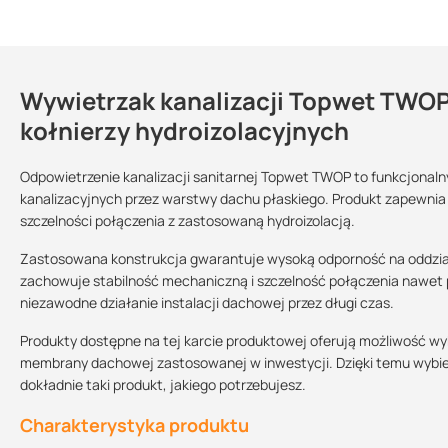
Wywietrzak kanalizacji Topwet TWOP 
Dlaczego warto zastosować odpowiet
Kontakt
kołnierzy hydroizolacyjnych
zapewnia szczelnie przejście przez poszycie dachu dla pionu k
jest UV odporny
Odpowietrzenie kanalizacji sanitarnej Topwet TWOP to funkcjonal
Karta techniczna
nie wymaga regularnych kontroli ani konserwacji
kanalizacyjnych przez warstwy dachu płaskiego. Produkt zapewnia 
Sprzedajemy na:
Podlega zwrotowi?:
62.12 KB
szczelności połączenia z zastosowaną hydroizolacją.
szybki montaż
sztuki
tak
posiada estetyczny wygląd
Zastosowana konstrukcja gwarantuje wysoką odporność na oddzia
kupując ten produkt u nas otrzymujesz profesjonalną obsługę
zachowuje stabilność mechaniczną i szczelność połączenia nawet 
Instrukcja montażu
niezawodne działanie instalacji dachowej przez długi czas.
522.57 KB
Produkty dostępne na tej karcie produktowej oferują możliwość w
membrany dachowej zastosowanej w inwestycji. Dzięki temu wybier
dokładnie taki produkt, jakiego potrzebujesz.
Deklaracja własności użytkowych
150.35 KB
Charakterystyka produktu