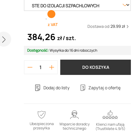
z VAT
Dostawa od
29.99 zł
384,26
zł
szt.
Dostępność:
Wysyłka do 16 dni roboczych
DO KOSZYKA
Dodaj do listy
Zapytaj o ofertę
Ubezpieczona
Wsparcie doradcy
Klienci nam ufają
przesyłka
technicznego
(TrustMate 4.9/5)