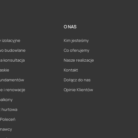
O NAS
 izolacyjne
Kim jesteśmy
wo budowlane
Co oferujemy
a konsultacja
Nasze realizacje
askie
Kontakt
 fundamentów
Dołącz do nas
e i renowacje
Opinie Klientów
balkony
ż hurtowa
 Poleceń
onawcy