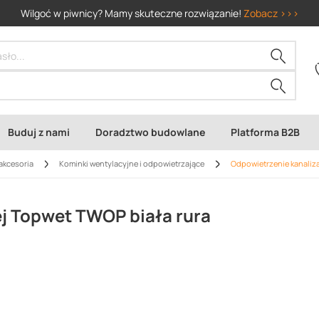
Wilgoć w piwnicy? Mamy skuteczne rozwiązanie!
Zobacz >>>
Buduj z nami
Doradztwo budowlane
Platforma B2B
akcesoria
Kominki wentylacyjne i odpowietrzające
Odpowietrzenie kanaliza
ej Topwet TWOP biała rura