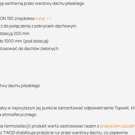
ję sanitarną przez warstwy dachu płaskiego
POBIERZ
y DN 150 znajdziesz
tutaj >>
rz do połączenia z pokryciem dachowym
izolacją 200 mm
do 1000 mm (pod izolację)
POBIERZ
 stosować do dachów zielonych
POBIERZ
stwy dachu płaskiego
POBIERZ
est aby w najwyższym jej punkcie zamontować odpowietrzenie Topwet, k
nia atmosferycznego.
a termoizolacji) produkt warto zastosować razem z
przejściem szcze
 TWOD stabilizuje przejście rur przez warstwy dachu, co zapewnia