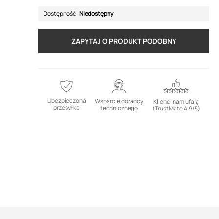
Dostępność:
Niedostępny
ZAPYTAJ O PRODUKT PODOBNY
Ubezpieczona
Wsparcie doradcy
Klienci nam ufają
przesyłka
technicznego
(TrustMate 4.9/5)