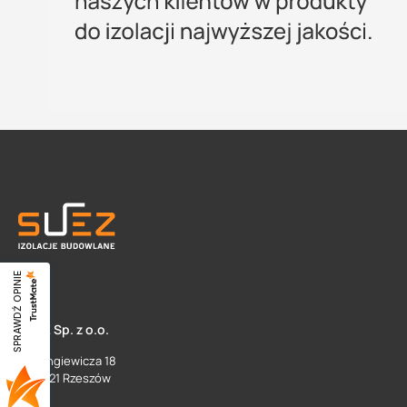
SPRAWDŹ OPINIE
SUEZ Sp. z o.o.
ul. Langiewicza 18
35 - 021 Rzeszów