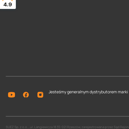
4.9
Jesteśmy generalnym dystrybutorem
marki
SUEZ Sp. z o.o. , ul. Langiewicza 18 35-021 Rzeszów, zarejestrowana przez Sąd Re