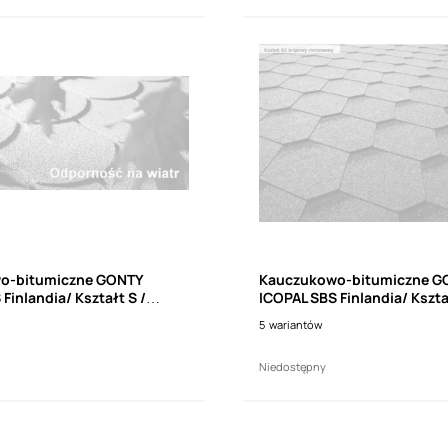
o-bitumiczne GONTY
Kauczukowo-bitumiczne G
Finlandia/ Kształt S /
ICOPAL SBS Finlandia/ Kszta
(3m2)
5
wariantów
Niedostępny