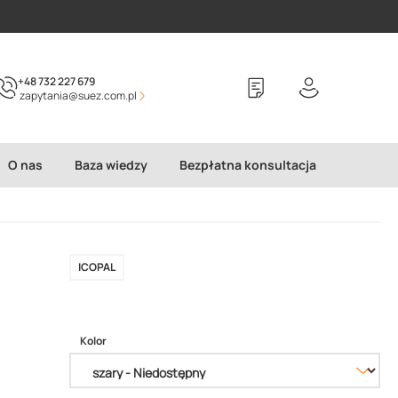
+48 732 227 679
zapytania@suez.com.pl
O nas
Baza wiedzy
Bezpłatna konsultacja
ICOPAL
Kolor