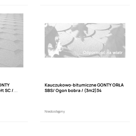
ONTY
Kauczukowo-bitumiczne GONTY ORŁA
łt SC /
SBS/ Ogon bobra / (3m2)34
Niedostępny