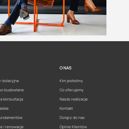
O NAS
 izolacyjne
Kim jesteśmy
wo budowlane
Co oferujemy
a konsultacja
Nasze realizacje
askie
Kontakt
 fundamentów
Dołącz do nas
e i renowacje
Opinie Klientów