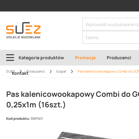
SIZER
Kategorie produktów
Promocje
Producenci
SUEZ
Producenci
Icopal
Pas kalenicowookapowy Combi do GONT
Kontakt
Pas kalenicowookapowy Combi do G
0,25x1m (16szt.)
Kod produktu:
SW11411