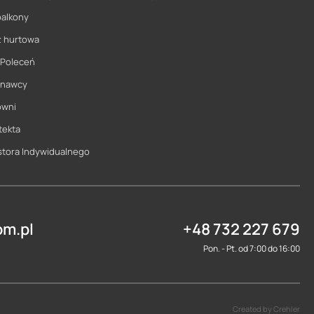
balkony
ż hurtowa
 Poleceń
onawcy
owni
tekta
stora Indywidualnego
m.pl
+48 732 227 679
Pon. - Pt. od 7:00 do 16:00
Created by Crehler