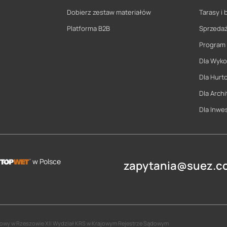
Dobierz zestaw materiałów
Tarasy i 
Platforma B2B
Sprzeda
Program
Dla Wyk
Dla Hurt
Dla Archi
Dla Inwe
w Polsce
zapytania@suez.co
jonowy w Rzeszowie XII Wydział KRS w Krajowym Rejestrze Sądowym