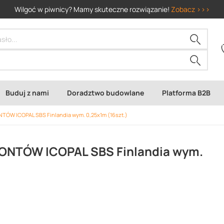
Wilgoć w piwnicy? Mamy skuteczne rozwiązanie!
Zobacz >>>
Buduj z nami
Doradztwo budowlane
Platforma B2B
ÓW ICOPAL SBS Finlandia wym. 0,25x1m (16szt.)
ONTÓW ICOPAL SBS Finlandia wym.