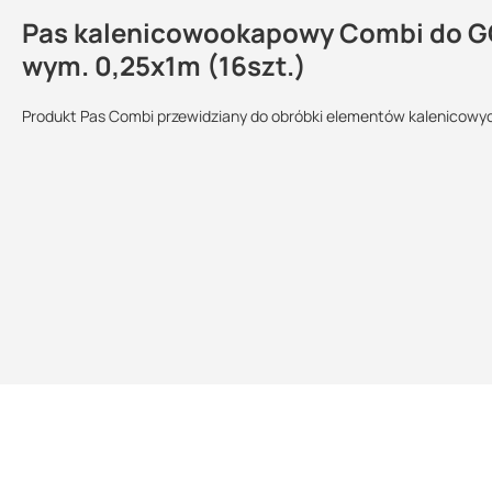
Pas kalenicowookapowy Combi do G
Kontakt
wym. 0,25x1m (16szt.)
Ma
Produkt Pas Combi przewidziany do obróbki elementów kalenicowy
Sprzedajemy na:
Wielkość
Podlega
Sk
opakowania:
zwrotowi?:
opakowania
Karton (16 szt.)
tak
Ma
Sp
+4
07
ma