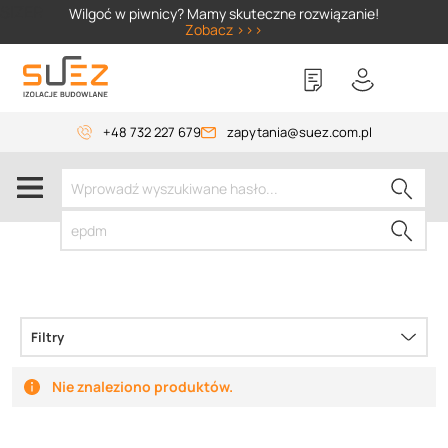
SIZER
Wilgoć w piwnicy? Mamy skuteczne rozwiązanie!
Zobacz >>>
+48 732 227 679
zapytania@suez.com.pl
Filtry
Nie znaleziono produktów.