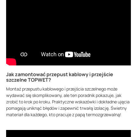
Jak zamontować przepust kablowy i przejście
szczelne TOPWET?
Montaż przepustu kablowego i przejścia szczelnego może
wydawać się skomplikowany, ale ten poradnik pokazuje, jak
zrobić to krok po kroku. Praktyczne wskazówki i dokładne ujęcia
pomagają uniknąć błędów i zapewnić trwałą izolację. Świetny
materiał dla każdego, kto pracuje z papą termozgrzewalną!