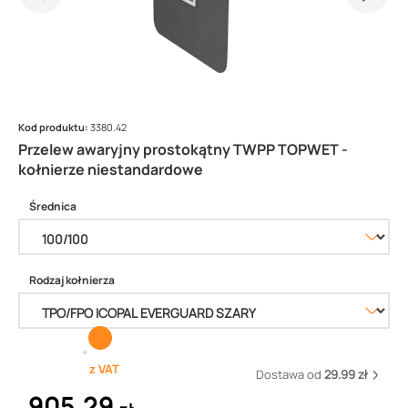
Kod produktu:
3380.42
Przelew awaryjny prostokątny TWPP TOPWET -
kołnierze niestandardowe
Średnica
Rodzaj kołnierza
z VAT
Dostawa od
29.99 zł
905,29