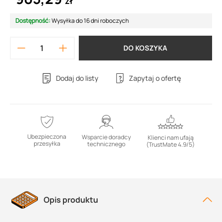
zł
Dostępność:
Wysyłka do 16 dni roboczych
DO KOSZYKA
Dodaj do listy
Zapytaj o ofertę
Ubezpieczona
Wsparcie doradcy
Klienci nam ufają
przesyłka
technicznego
(TrustMate 4.9/5)
Opis produktu