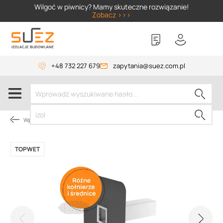
SIZER
Wilgoć w piwnicy? Mamy skuteczne rozwiązanie!
Zobacz >>>
+48 732 227 679
zapytania@suez.com.pl
Wpusty i akcesoria
TOPWET