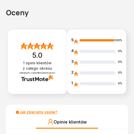
Oceny
5
100%
4
0%
5.0
3
0%
1
opinii klientów
z całego okresu
2
0%
zebranych i zweryfikowanych przez
1
0%
Jak zbieramy opinie?
Opinie klientów