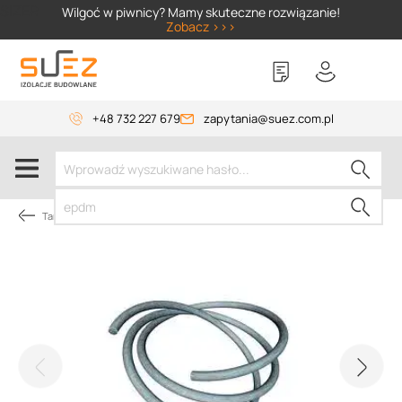
SIZER
Wilgoć w piwnicy? Mamy skuteczne rozwiązanie!
Zobacz >>>
+48 732 227 679
zapytania@suez.com.pl
Tarasy i balkony pod płytki