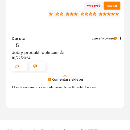
Wyczyść
Szukaj
Dorota
zweryfikowano
5
dobry produkt, polecam 👍️
10/22/2024
0
0
Komentarz sklepu
Dziękujemy za pozytywny feedback! Twoje
zadowolenie jest dla nas najważniejsze. Cieszymy się,
że jesteś zadowolony/a z naszych usług. Zapraszamy
ponownie! Pozdrawiamy, obsługa sklepu.