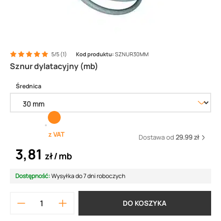
5/5 (1)
Kod produktu:
SZNUR30MM
Sznur dylatacyjny (mb)
Średnica
z VAT
Dostawa od
29.99 zł
3,81
zł
mb
Dostępność:
Wysyłka do 7 dni roboczych
DO KOSZYKA