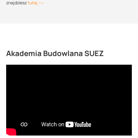
Rysunek techniczny TWJE 125
znajdziesz
tutaj >>
159.73 KB
Rysunek techniczny TWJE 160
105.41 KB
Akademia Budowlana SUEZ