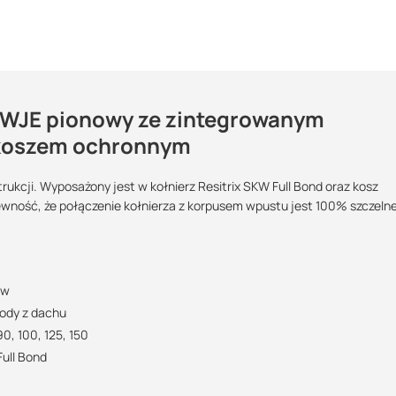
WJE pionowy ze zintegrowanym
remontowy?
i koszem ochronnym
i dachowej
kcji. Wyposażony jest w kołnierz Resitrix SKW Full Bond oraz kosz
Maszy pytania lub wątpliwości?
ność, że połączenie kołnierza z korpusem wpustu jest 100% szczelne
Podlega zwrotowi?:
POBIERZ
Skontaktuj się z nami
ej żywotności
tak
 logistyczną oraz wsparcie w zakresie doradztwa technicznego
Marek Nogaj
Specjalista doradca
ów
POBIERZ
ody z dachu
+48 732 227 686
0, 100, 125, 150
07:00 - 15:00
ull Bond
marek@suez.com.pl
POBIERZ
wody