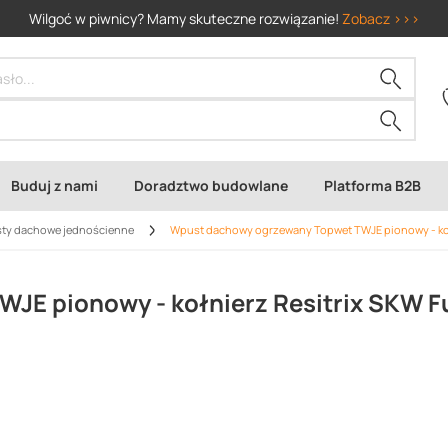
Wilgoć w piwnicy? Mamy skuteczne rozwiązanie!
Zobacz >>>
Buduj z nami
Doradztwo budowlane
Platforma B2B
ty dachowe jednościenne
Wpust dachowy ogrzewany Topwet TWJE pionowy - koł
E pionowy - kołnierz Resitrix SKW Fu