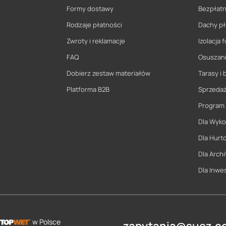
Formy dostawy
Bezpłatn
Rodzaje płatności
Dachy pł
Zwroty i reklamacje
Izolacja
FAQ
Osuszani
Dobierz zestaw materiałów
Tarasy i 
Platforma B2B
Sprzeda
Program
Dla Wyk
Dla Hurt
Dla Archi
Dla Inwe
w Polsce