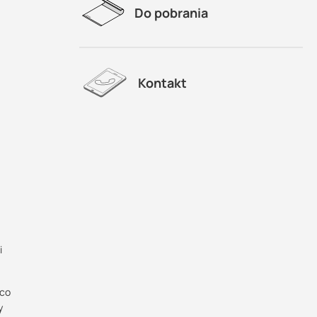
Do pobrania
Kontakt
i
ąco
y