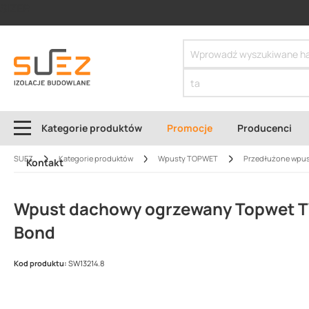
SIZER
Kategorie produktów
Promocje
Producenci
SUEZ
Kategorie produktów
Wpusty TOPWET
Przedłużone wpus
Kontakt
Wpust dachowy ogrzewany Topwet TWJ
Bond
Kod produktu:
SW13214.8