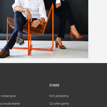
O NAS
 izolacyjne
Kim jesteśmy
wo budowlane
Co oferujemy