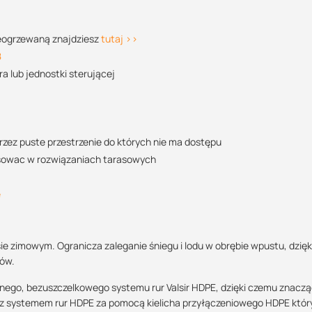
ieogrzewaną znajdziesz
tutaj >>
POBIERZ
8
a lub jednostki sterującej
POBIERZ
zez puste przestrzenie do których nie ma dostępu
osowac w rozwiązaniach tarasowych
m
POBIERZ
e
wy, niebieski - zerowy
 zimowym. Ogranicza zaleganie śniegu i lodu w obrębie wpustu, dzięk
POBIERZ
pów.
go, bezuszczelkowego systemu rur Valsir HDPE, dzięki czemu znacz
ę z systemem rur HDPE za pomocą kielicha przyłączeniowego HDPE któr