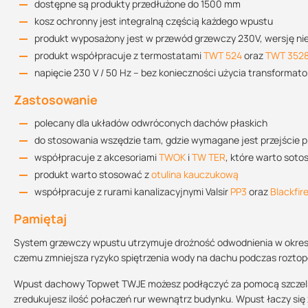
dostępne są produkty przedłużone do 1500 mm
DN 70
5,1 l/s
35 mm
kosz ochronny jest integralną częścią każdego wpustu
produkt wyposażony jest w przewód grzewczy 230V, wersję n
DN 100
8,5 l/s
45 mm
Rysunek techniczny TWJE 50
produkt współpracuje z termostatami
TWT 524
oraz
TWT 352
159.44 KB
DN 125
11,2 l/s
55 mm
napięcie 230 V / 50 Hz – bez konieczności użycia transformator
DN 150
12,2 l/s
55 mm
Zastosowanie
Rysunek techniczny TWJE 75
polecany dla układów odwróconych dachów płaskich
159.76 KB
Opis połączenia
do stosowania wszędzie tam, gdzie wymagane jest przejście pr
współpracuje z akcesoriami
TWOK
i
TW TER
, które warto sot
podłączenie wykonuje się do puszki elektrycznej
produkt warto stosować z
otulina kauczukową
długość kabla wejściowego wpustu – 1,5 m. Kabel YLY 3×1,5 m
Rysunek techniczny TWJE 90
współpracuje z rurami kanalizacyjnymi Valsir
PP3
oraz
Blackfir
podłączenie przewodów: żółtozielony – ochronny, czarny – fazo
159.45 KB
napięcie znamionowe: 230 V, 50 Hz
Pamiętaj
pobór mocy: 7 W przy 20°C, 10 W przy 0°C, 14 W przy -20°C
System grzewczy wpustu utrzymuje drożność odwodnienia w okresie
maks. uderzenie prądowe: 89 mA
Rysunek techniczny TWJE 110
czemu zmniejsza ryzyko spiętrzenia wody na dachu podczas rozto
159.64 KB
stopień ochrony: IP 67
Wpust dachowy Topwet TWJE możesz podłączyć za pomocą szczelne
zredukujesz ilość połaczeń rur wewnątrz budynku. Wpust łaczy si