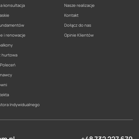
a konsultacja
Nasze realizacje
askie
Kontakt
 fundamentów
Dołącz do nas
e i renowacje
Opinie Klientów
balkony
ż hurtowa
 Poleceń
onawcy
owni
tekta
stora Indywidualnego