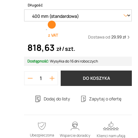
Długość
z VAT
Dostawa od
29.99 zł
818,63
zł
szt.
Dostępność:
Wysyłka do 16 dni roboczych
DO KOSZYKA
Dodaj do listy
Zapytaj o ofertę
Ubezpieczona
Wsparcie doradcy
Klienci nam ufają