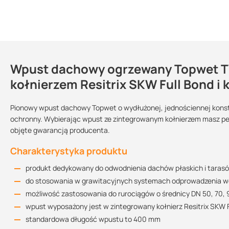
Wpust dachowy ogrzewany Topwet T
Dlaczego warto zastosować wpust 
Kontakt
kołnierzem Resitrix SKW Full Bond 
wiele wariantów tego produktu dostępnych jest od ręki
konstrukcja zapewnia
skuteczne odprowadzenie wody z połac
Pionowy wpust dachowy Topwet o wydłużonej, jednościennej konstru
Karta techniczna
łatwy i szybki montaż
dzięki zintegrowanemu kołnierzowi
ochronny. Wybierając wpust ze zintegrowanym kołnierzem masz pew
Rodzaj wpustu:
Wpust ogrzewany?:
Sprzedajemy na:
95.7 KB
objęte gwarancją producenta.
kosz odporny na promieniowanie UV daje gwarancję wieloletni
pionowy
tak
sztuki
to praktyczne rozwiązanie
dla Twojego dachu płaskiego
Charakterystyka produktu
kupując ten produkt u nas otrzymujesz profesjonalną obsługę
Deklaracja właściwości użytkowych
produkt dedykowany do odwodnienia dachów płaskich i taras
150.32 KB
do stosowania w grawitacyjnych systemach odprowadzenia w
możliwość zastosowania do rurociągów o średnicy DN 50, 70, 9
Przepustowość
wpust wyposażony jest w zintegrowany kołnierz Resitrix SKW F
Instrukcja montażu
standardowa długość wpustu to 400 mm
Średnica
Rekomendowana przepustowość
Wysokość słupa 
1.6 MB