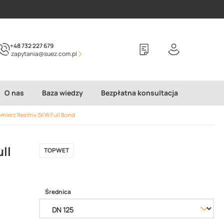
+48 732 227 679
zapytania@suez.com.pl
O nas
Baza wiedzy
Bezpłatna konsultacja
nierz Resitrix SKW Full Bond
ll
TOPWET
Średnica