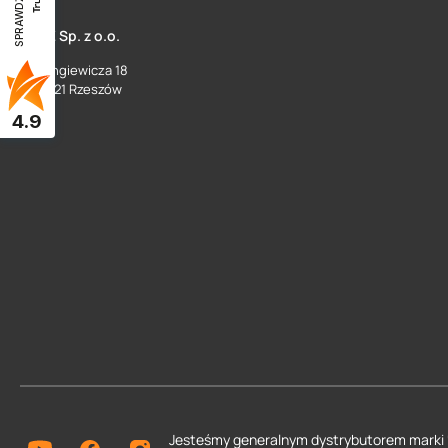
SPRAWDŹ OPINIE
SUEZ Sp. z o.o.
ul. Langiewicza 18
35 - 021 Rzeszów
4.9
Jesteśmy generalnym dystrybutorem
marki