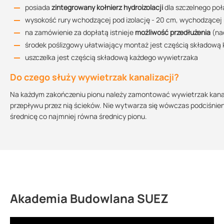
posiada
zintegrowany kołnierz hydroizolacji
dla szczelnego po
wysokość rury wchodzącej pod izolację - 20 cm, wychodzącej 
Rysunek techniczny TWOP SAN 90
na zamówienie za dopłatą istnieje
możliwość przedłużenia
(nad
75.5 KB
środek poślizgowy ułatwiający montaż jest częścią składową
uszczelka jest częścią składową każdego wywietrzaka
Rysunek techniczny TWOP SAN 104
Do czego służy wywietrzak kanalizacji?
74.72 KB
Na każdym zakończeniu pionu należy zamontować wywietrzak kanaliz
przepływu przez nią ścieków. Nie wytwarza się wówczas podciśnie
średnicę co najmniej równa średnicy pionu.
Rysunek techniczny TWOP SAN 110
74.63 KB
Rysunek techniczny TWOP SAN 125
77.88 KB
Akademia Budowlana SUEZ
Deklaracja własności użytkowych