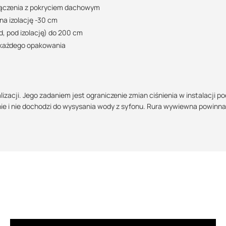
łączenia z pokryciem dachowym
07:00 - 15:00
na izolację -30 cm
kamil.swiercz@suez.com.pl
POBIERZ
, pod izolację) do 200 cm
 każdego opakowania
POBIERZ
acji. Jego zadaniem jest ograniczenie zmian ciśnienia w instalacji p
nie i nie dochodzi do wysysania wody z syfonu. Rura wywiewna powinn
POBIERZ
POBIERZ
POBIERZ