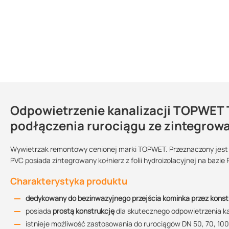
Odpowietrzenie kanalizacji TOPWET
Dlaczego warto zastosować odpowiet
Kontakt
podłączenia rurociągu ze zintegro
zapewnia
szczelnie przejście
przez poszycie dachu dla pionu k
dzięki uszczelce istnieje możliwość podłączenia się do kanaliza
Wywietrzak remontowy cenionej marki TOPWET. Przeznaczony jest 
Rysunek techniczny TWOP SAN 50
wywietrzak
odporny na promieniowanie UV
PVC posiada zintegrowany kołnierz z folii hydroizolacyjnej na bazie
Przeznaczenie:
Kolor:
Sprzedajemy na:
74.23 KB
nie wymaga regularnych kontroli ani konserwacji
Charakterystyka produktu
dach
biały
sztuki
szybki montaż
estetyczny wygląd
dedykowany do bezinwazyjnego przejścia kominka przez konst
Średnica:
Rysunek techniczny TWOP SAN 75
kupując ten produkt w Suez otrzymujesz profesjonalną obsług
posiada
prostą konstrukcję
dla skutecznego odpowietrzenia ka
DN 50
DN 70
DN 90
74.25 KB
istnieje możliwość zastosowania do rurociągów DN 50, 70, 100