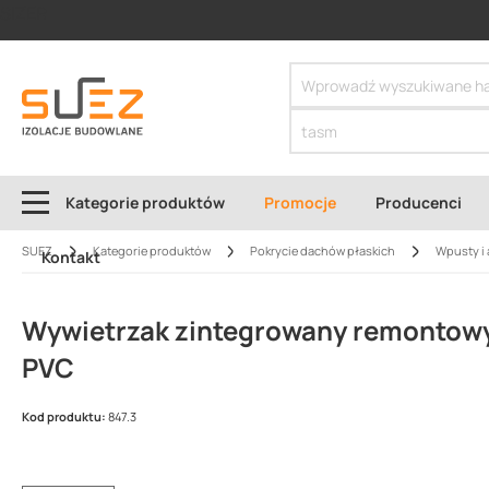
SIZER
Kategorie produktów
Promocje
Producenci
SUEZ
Kategorie produktów
Pokrycie dachów płaskich
Wpusty i 
Kontakt
Wywietrzak zintegrowany remontow
PVC
Kod produktu:
847.3