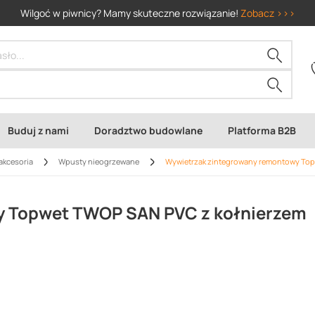
Wilgoć w piwnicy? Mamy skuteczne rozwiązanie!
Zobacz >>>
Buduj z nami
Doradztwo budowlane
Platforma B2B
akcesoria
Wpusty nieogrzewane
Wywietrzak zintegrowany remontowy To
y Topwet TWOP SAN PVC z kołnierzem