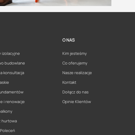
O NAS
 izolacyjne
Kim jesteśmy
wo budowlane
Co oferujemy
a konsultacja
Nasze realizacje
askie
Kontakt
 fundamentów
Dołącz do nas
e i renowacje
Opinie Klientów
balkony
ż hurtowa
 Poleceń