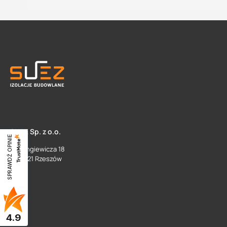
SUEZ Sp. z o.o.
SPRAWDŹ OPINIE
ul. Langiewicza 18
35 - 021 Rzeszów
4.9