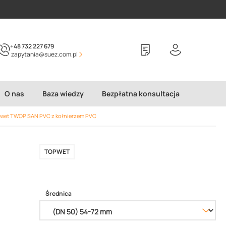
+48 732 227 679
zapytania@suez.com.pl
O nas
Baza wiedzy
Bezpłatna konsultacja
pwet TWOP SAN PVC z kołnierzem PVC
TOPWET
Średnica