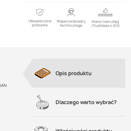
Ubezpieczona
Wsparcie doradcy
Klienci nam ufają
przesyłka
technicznego
(TrustMate 4.9/5)
Opis produktu
 SAN
Dlaczego warto wybrać?
Właściwości produktu