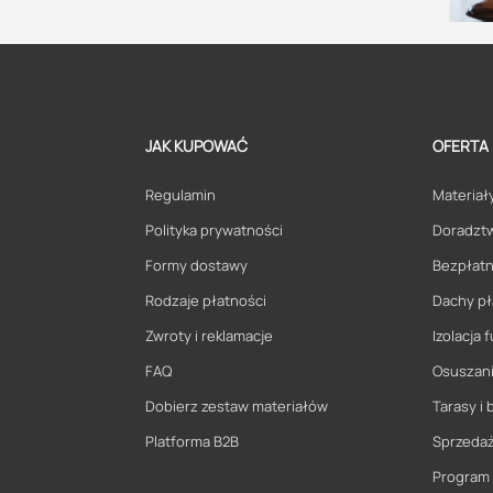
JAK KUPOWAĆ
OFERTA
Regulamin
Materiały
Polityka prywatności
Doradzt
Formy dostawy
Bezpłatn
Rodzaje płatności
Dachy pł
Zwroty i reklamacje
Izolacja
FAQ
Osuszani
Dobierz zestaw materiałów
Tarasy i 
Platforma B2B
Sprzeda
Program