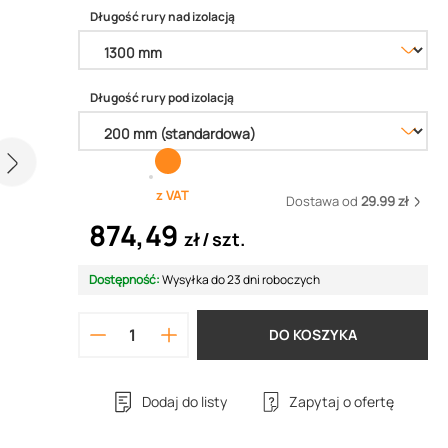
Długość rury nad izolacją
Długość rury pod izolacją
z VAT
Dostawa od
29.99 zł
874,49
zł
szt.
Dostępność:
Wysyłka do 23 dni roboczych
DO KOSZYKA
Dodaj do listy
Zapytaj o ofertę