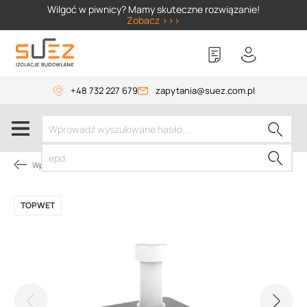
SIZER
Wilgoć w piwnicy? Mamy skuteczne rozwiązanie!
Zobacz >>>
+48 732 227 679
zapytania@suez.com.pl
Wpusty i akcesoria
TOPWET