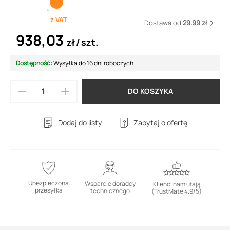
z VAT
Dostawa od
29.99 zł
938,03
zł
szt.
Dostępność:
Wysyłka do 16 dni roboczych
DO KOSZYKA
Dodaj do listy
Zapytaj o ofertę
Ubezpieczona
Wsparcie doradcy
Klienci nam ufają
przesyłka
technicznego
(TrustMate 4.9/5)