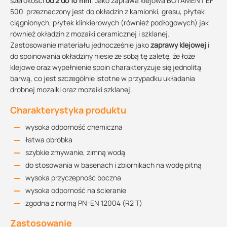
szerokości
od 2 do 10 mm
. Jako zaprawa klejowa BOTAMENT EF
500 przeznaczony jest do okładzin z kamionki, gresu, płytek
ciągnionych, płytek klinkierowych (również podłogowych) jak
również okładzin z mozaiki ceramicznej i szklanej.
Zastosowanie materiału jednocześnie jako
zaprawy klejowej
i
do spoinowania okładziny niesie ze sobą tę zaletę, że łoże
klejowe oraz wypełnienie spoin charakteryzuje się jednolitą
barwą, co jest szczególnie istotne w przypadku układania
drobnej mozaiki oraz mozaiki szklanej.
Charakterystyka produktu
wysoka odporność chemiczna
łatwa obróbka
szybkie zmywanie, zimną wodą
do stosowania w basenach i zbiornikach na wodę pitną
wysoka przyczepność boczna
wysoka odporność na ścieranie
zgodna z normą PN-EN 12004 (R2 T)
Zastosowanie