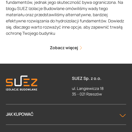
fundamentów, jednak jego skuteczność bywa ograniczona. Na
blogu SUEZ Izolacje Budowlane omówiliśmy wady tego
materiału oraz przedstawiliśmy alternatywne, bardziej
efektywne rozwiązania do hydroizolacji fundamentów. Dowiedz
się, dlaczego warto rozważyć inne opcje, aby zapewnić trwałą
ochronę Twojego budynku
Zobacz więcej
SUEZ Sp. z o.o.
ul. Langiewicza 18
35 - 021 Rzeszów
JAK KUPOWAĆ