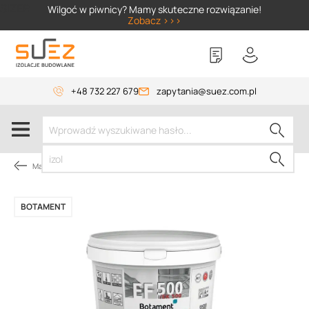
SIZER
Wilgoć w piwnicy? Mamy skuteczne rozwiązanie!
Zobacz >>>
+48 732 227 679
zapytania@suez.com.pl
Materiały chemoodporne
BOTAMENT