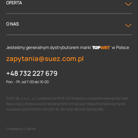
OFERTA
O NAS
Jesteśmy generalnym dystrybutorem
marki
w Polsce
zapytania@suez.com.pl
+48 732 227 679
Pon. - Pt. od 7:00 do 16:00
SUEZ Sp. z o.o. , ul. Langiewicza 18 35-021 Rzeszów, zarejestrowana przez Sąd
Rejonowy w Rzeszowie XII Wydział KRS w Krajowym Rejestrze Sądowym pod
numerem 0000535357, NIP 813-36-99-629, REGON 360344189.
Created by Crehler