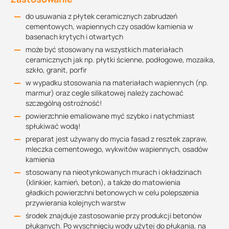
do usuwania z płytek ceramicznych zabrudzeń
cementowych, wapiennych czy osadów kamienia w
basenach krytych i otwartych
może być stosowany na wszystkich materiałach
ceramicznych jak np. płytki ścienne, podłogowe, mozaika,
szkło, granit, porfir
w wypadku stosowania na materiałach wapiennych (np.
marmur) oraz cegle silikatowej należy zachować
szczególną ostrożność!
powierzchnie emaliowane myć szybko i natychmiast
spłukiwać wodą!
preparat jest używany do mycia fasad z resztek zapraw,
mleczka cementowego, wykwitów wapiennych, osadów
kamienia
stosowany na nieotynkowanych murach i okładzinach
(klinkier, kamień, beton), a także do matowienia
gładkich powierzchni betonowych w celu polepszenia
przywierania kolejnych warstw
środek znajduje zastosowanie przy produkcji betonów
płukanych. Po wyschnięciu wody użytej do płukania, na