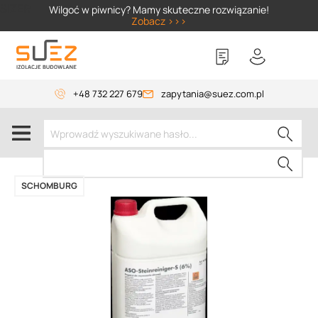
SIZER
Wilgoć w piwnicy? Mamy skuteczne rozwiązanie!
Zobacz >>>
+48 732 227 679
zapytania@suez.com.pl
SCHOMBURG