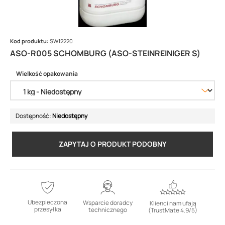
Kod produktu:
SW12220
ASO-R005 SCHOMBURG (ASO-STEINREINIGER S)
Wielkość opakowania
Dostępność:
Niedostępny
ZAPYTAJ O PRODUKT PODOBNY
Ubezpieczona
Wsparcie doradcy
Klienci nam ufają
przesyłka
technicznego
(TrustMate 4.9/5)