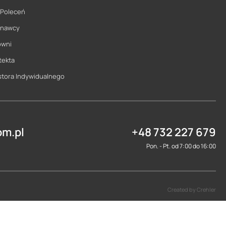
 Poleceń
onawcy
owni
tekta
stora Indywidualnego
m.pl
+48 732 227 679
Pon. - Pt. od 7:00 do 16:00
Created by Crehler