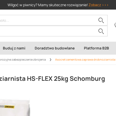
Wilgoć w piwnicy? Mamy skuteczne rozwiązanie!
Zobacz >>>
Buduj z nami
Doradztwo budowlane
Platforma B2B
orozyjne zabezpieczenie zbrojenia
Asocret cementowa zaprawa drobnoziarnist
ziarnista HS-FLEX 25kg Schomburg