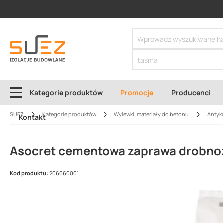
SIZER
Kategorie produktów
Promocje
Producenci
SUEZ
Kategorie produktów
Wylewki, materiały do betonu
Antyk
Kontakt
Asocret cementowa zaprawa drobno
Kod produktu:
206660001