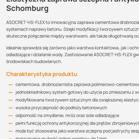
Schomburg
ASOCRET-HS-FLEX to innowacyjna zaprawa cementowa drobnoziarni
Test higieniczny
systemach naprawy betonu. Dzięki modyfikacji tworzywem sztucz
Sprzedajemy na:
Podlega zwrotowi?:
750.78 KB
skuteczne połączenie między warstwami, ale także długotrwałą oc
sztuki
tak
Idealnie sprawdza się zarówno jako warstwa kontaktowa, jak i oc
odladzające i działanie wody. Zastosowanie ASOCRET-HS-FLEX gw
Instrukcja techniczna
środowiskach budowlanych.
252.1 KB
Charakterystyka produktu
cementowa, drobnoziarnista zaprawa polimerowo-cementow
Deklaracje własciwosci użytkowych
jednoskładnikowy system gotowy do użycia po zmieszaniu z 
401.61 KB
modyfikowana tworzywem sztucznym dla zwiększonej elastyc
wysoka przyczepność do podłoży betonowych
odporność na zmydlanie, mróz oraz sole odladzające
pełni funkcję ochrony antykorozyjnej dla prętów zbrojeniowyc
może być stosowana jako warstwa sczepna pod jastrychy zes
maksymalna grubość jednej warstwy: do 1 mm