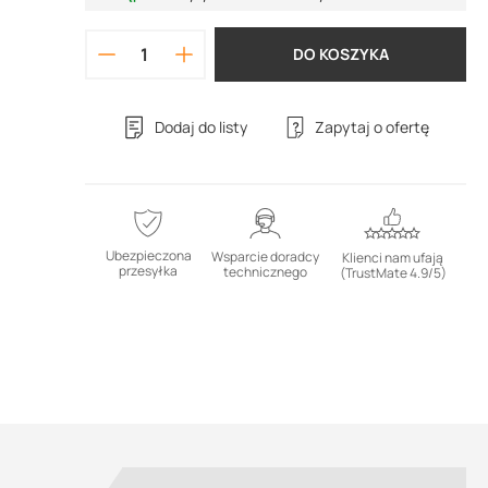
DO KOSZYKA
Dodaj do listy
Zapytaj o ofertę
Ubezpieczona
Wsparcie doradcy
Klienci nam ufają
przesyłka
technicznego
(TrustMate 4.9/5)