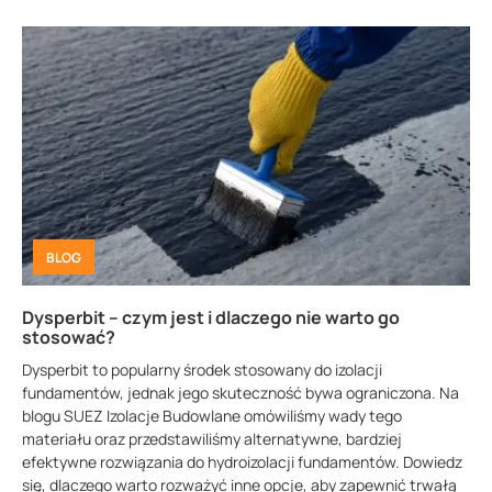
BLOG
Dysperbit – czym jest i dlaczego nie warto go
stosować?
Dysperbit to popularny środek stosowany do izolacji
fundamentów, jednak jego skuteczność bywa ograniczona. Na
blogu SUEZ Izolacje Budowlane omówiliśmy wady tego
materiału oraz przedstawiliśmy alternatywne, bardziej
efektywne rozwiązania do hydroizolacji fundamentów. Dowiedz
się, dlaczego warto rozważyć inne opcje, aby zapewnić trwałą