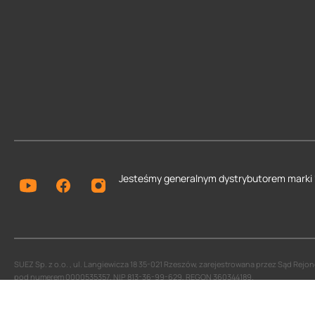
Jesteśmy generalnym dystrybutorem
marki
SUEZ Sp. z o.o. , ul. Langiewicza 18 35-021 Rzeszów, zarejestrowana przez Sąd Re
pod numerem 0000535357, NIP 813-36-99-629, REGON 360344189.