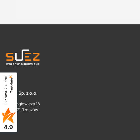
SPRAWDŹ OPINIE
SUEZ Sp. z o.o.
ul. Langiewicza 18
35 - 021 Rzeszów
4.9