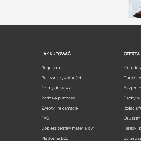
JAK KUPOWAĆ
OFERTA
Regulamin
Materiały
Polityka prywatności
Doradzt
Formy dostawy
Bezpłatn
Rodzaje płatności
Dachy pł
Zwroty i reklamacje
Izolacja
FAQ
Osuszani
Dobierz zestaw materiałów
Tarasy i 
Platforma B2B
Sprzeda