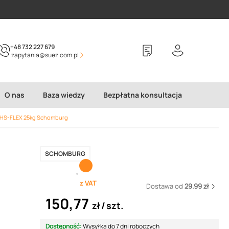
+48 732 227 679
zapytania@suez.com.pl
O nas
Baza wiedzy
Bezpłatna konsultacja
a HS-FLEX 25kg Schomburg
SCHOMBURG
z VAT
Dostawa od
29.99 zł
150,77
zł
szt.
Dostępność:
Wysyłka do 7 dni roboczych