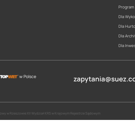
Program
Dla Wyk
Dla Hurt
Dla Archi
Dla Inwe
w Polsce
zapytania@suez.co
jonowy w Rzeszowie XII Wydział KRS w Krajowym Rejestrze Sądowym