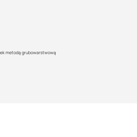
łytek metodą grubowarstwową