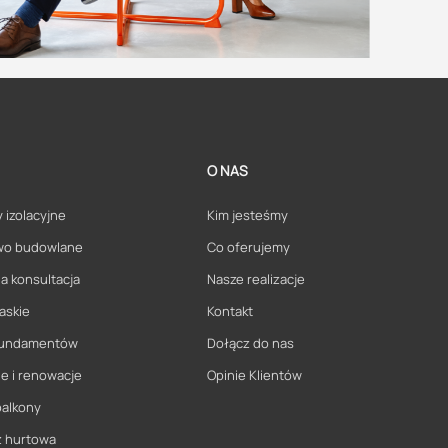
O NAS
 izolacyjne
Kim jesteśmy
wo budowlane
Co oferujemy
a konsultacja
Nasze realizacje
askie
Kontakt
 fundamentów
Dołącz do nas
e i renowacje
Opinie Klientów
balkony
ż hurtowa