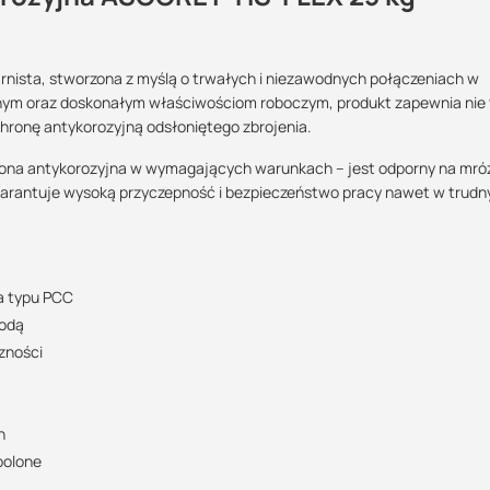
sta, stworzona z myślą o trwałych i niezawodnych połączeniach w
Maszy pytania lub wątpliwości?
nym oraz doskonałym właściwościom roboczym, produkt zapewnia nie 
POBIERZ
Skontaktuj się z nami
hronę antykorozyjną odsłoniętego zbrojenia.
hrona antykorozyjna w wymagających warunkach – jest odporny na mróz
Marek Nogaj
arantuje wysoką przyczepność i bezpieczeństwo pracy nawet w trudn
Specjalista doradca
POBIERZ
+48 732 227 686
07:00 - 15:00
marek@suez.com.pl
a typu PCC
POBIERZ
wodą
zności
h
polone