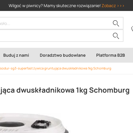
Wilgoć w piwnicy? Mamy skuteczne rozwiązanie!
Zobacz >>>
Buduj z nami
Doradztwo budowlane
Platforma B2B
sodur-sg3-superfast żywica gruntująca dwuskładnikowa 1kg Schomburg
ująca dwuskładnikowa 1kg Schomburg