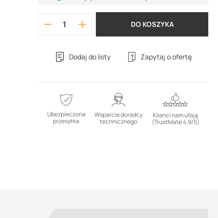
DO KOSZYKA
Dodaj do listy
Zapytaj o ofertę
Ubezpieczona
Wsparcie doradcy
Klienci nam ufają
przesyłka
technicznego
(TrustMate 4.9/5)