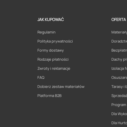
JAK KUPOWAĆ
OFERTA
Regulamin
Materiały
Polityka prywatności
Doradzt
Formy dostawy
Bezpłatn
Rodzaje płatności
Dachy pł
Zwroty i reklamacje
Izolacja
FAQ
Osuszani
Dobierz zestaw materiałów
Tarasy i 
Platforma B2B
Sprzeda
Program
Dla Wyk
Dla Hurt