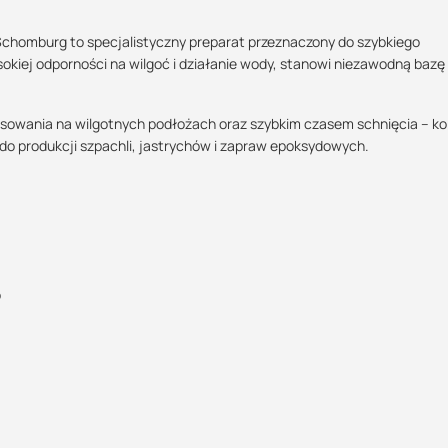
homburg to specjalistyczny preparat przeznaczony do szybkiego
okiej odporności na wilgoć i działanie wody, stanowi niezawodną bazę
Maszy pytania lub wątpliwości?
POBIERZ
Skontaktuj się z nami
osowania na wilgotnych podłożach oraz szybkim czasem schnięcia – ko
do produkcji szpachli, jastrychów i zapraw epoksydowych.
Wojciech Reichert
Specjalista doradca
POBIERZ
+48 732 227 697
07:00 - 15:00
wojciech@suez.com.pl
o