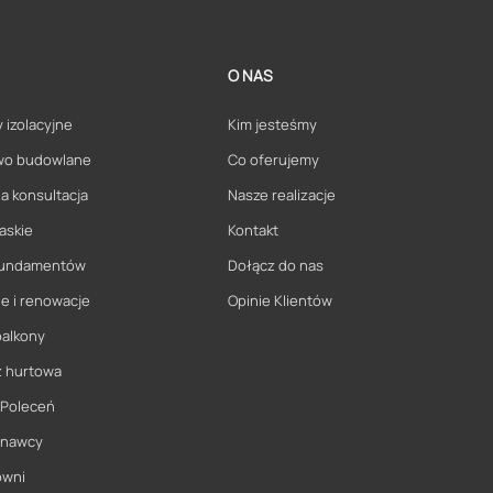
O NAS
 izolacyjne
Kim jesteśmy
wo budowlane
Co oferujemy
a konsultacja
Nasze realizacje
askie
Kontakt
 fundamentów
Dołącz do nas
e i renowacje
Opinie Klientów
balkony
ż hurtowa
 Poleceń
onawcy
owni