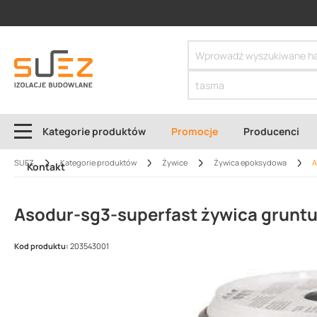
SIZER
Kategorie produktów
Promocje
Producenci
SUEZ
Kategorie produktów
Żywice
Żywica epoksydowa
A
Kontakt
Asodur-sg3-superfast żywica grunt
Kod produktu:
203543001