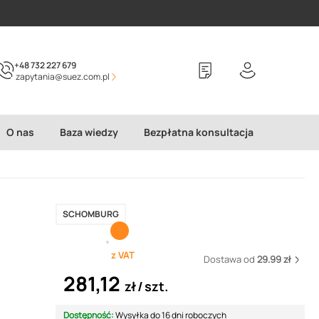
+48 732 227 679
zapytania@suez.com.pl
O nas
Baza wiedzy
Bezpłatna konsultacja
SCHOMBURG
z VAT
Dostawa od
29.99 zł
281,12
zł
szt.
Dostępność:
Wysyłka do 16 dni roboczych