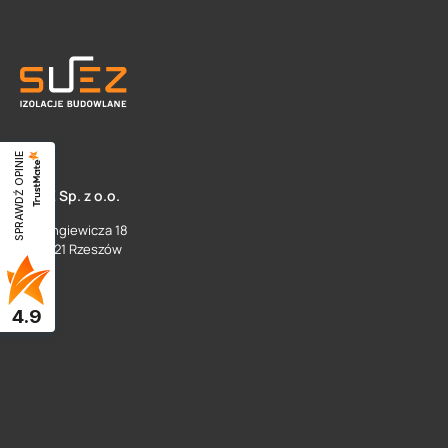
SPRAWDŹ OPINIE
SUEZ Sp. z o.o.
ul. Langiewicza 18
35 - 021 Rzeszów
4.9