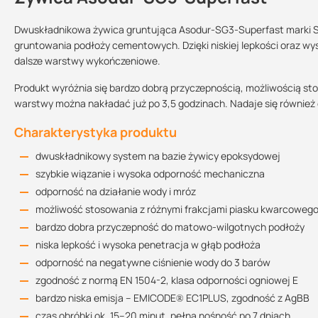
Dwuskładnikowa żywica gruntująca Asodur-SG3-Superfast marki Sc
gruntowania podłoży cementowych. Dzięki niskiej lepkości oraz wys
dalsze warstwy wykończeniowe.
Deklaracja właściwości użytkowych
Sprzedajemy na:
Podlega zwrotowi?:
93.55 KB
sztuki
tak
Produkt wyróżnia się bardzo dobrą przyczepnością, możliwością st
warstwy można nakładać już po 3,5 godzinach. Nadaje się również 
Charakterystyka produktu
Karta charakterystyki
413.85 KB
dwuskładnikowy system na bazie żywicy epoksydowej
szybkie wiązanie i wysoka odporność mechaniczna
odporność na działanie wody i mróz
możliwość stosowania z różnymi frakcjami piasku kwarcoweg
bardzo dobra przyczepność do matowo-wilgotnych podłoży
niska lepkość i wysoka penetracja w głąb podłoża
odporność na negatywne ciśnienie wody do 3 barów
zgodność z normą EN 1504-2, klasa odporności ogniowej E
bardzo niska emisja – EMICODE® EC1PLUS, zgodność z AgBB
czas obróbki ok. 15–20 minut, pełna nośność po 7 dniach