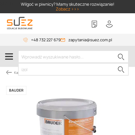
SIZER
Wilgoć w piwnicy? Mamy skuteczne rozwiązanie!
Zobacz >>>
+48 732 227 679
zapytania@suez.com.pl
Kategorie produktów
BAUDER