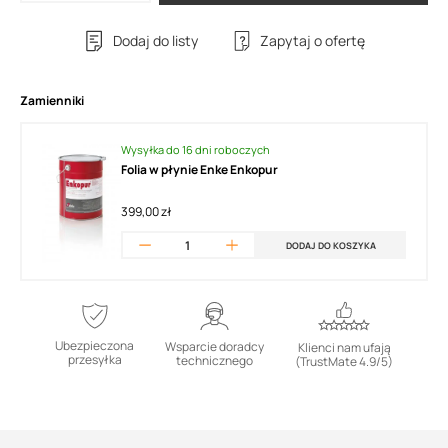
Dodaj do listy
Zapytaj o ofertę
Zamienniki
Wysyłka do 16 dni roboczych
Folia w płynie Enke Enkopur
399,00 zł
DODAJ DO KOSZYKA
Ubezpieczona
Wsparcie doradcy
Klienci nam ufają
przesyłka
technicznego
(TrustMate 4.9/5)