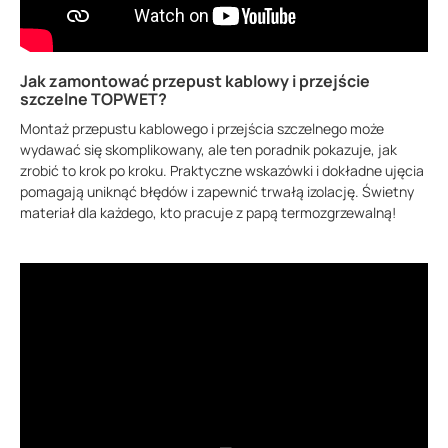
Jak zamontować przepust kablowy i przejście
szczelne TOPWET?
Montaż przepustu kablowego i przejścia szczelnego może
wydawać się skomplikowany, ale ten poradnik pokazuje, jak
zrobić to krok po kroku. Praktyczne wskazówki i dokładne ujęcia
pomagają uniknąć błędów i zapewnić trwałą izolację. Świetny
materiał dla każdego, kto pracuje z papą termozgrzewalną!