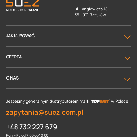
ul. Langiewicza 18
35 - 021 Rzeszów
JAK KUPOWAĆ
OFERTA
O NAS
Jesteśmy generalnym dystrybutorem
marki
w Polsce
zapytania@suez.com.pl
+48 732 227 679
Pon. - Pt. od 7:00 do 16:00