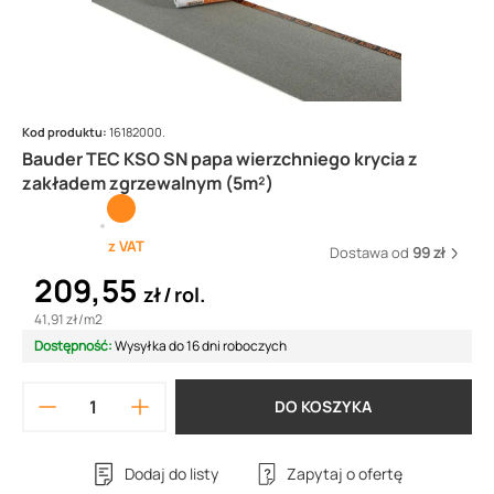
Kod produktu:
16182000.
Bauder TEC KSO SN papa wierzchniego krycia z
zakładem zgrzewalnym (5m²)
z VAT
Dostawa od
99 zł
209,55
zł
rol.
41,91 zł
/
m2
Dostępność:
Wysyłka do 16 dni roboczych
DO KOSZYKA
Dodaj do listy
Zapytaj o ofertę