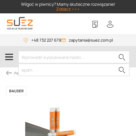
SIZER
Wilgoć w piwnicy? Mamy skuteczne rozwiązanie!
Zobacz >>>
+48 732 227 679
zapytania@suez.com.pl
Papy dachowe
BAUDER