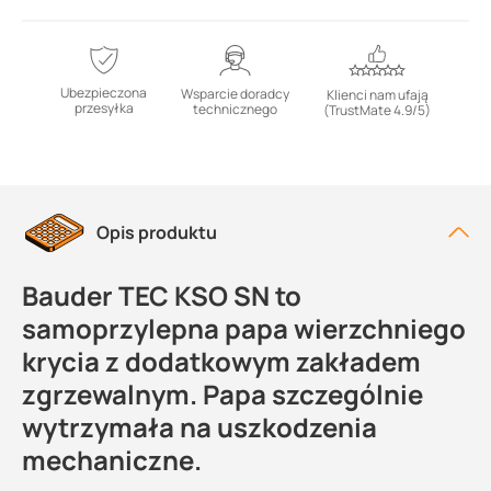
Ubezpieczona
Wsparcie doradcy
Klienci nam ufają
przesyłka
technicznego
(TrustMate 4.9/5)
Opis produktu
Bauder TEC KSO SN to
samoprzylepna papa wierzchniego
krycia z dodatkowym zakładem
zgrzewalnym. Papa szczególnie
wytrzymała na uszkodzenia
mechaniczne.