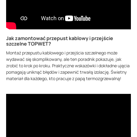
Jak zamontować przepust kablowy i przejście
szczelne TOPWET?
Montaż przepustu kablowego i przejścia szczelnego może
wydawać się skomplikowany, ale ten poradnik pokazuje, jak
zrobić to krok po kroku. Praktyczne wskazówki i dokładne ujęcia
pomagają uniknąć błędów i zapewnić trwałą izolację. Świetny
materiał dla każdego, kto pracuje z papą termozgrzewalną!