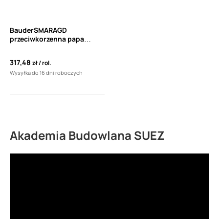
BauderSMARAGD
przeciwkorzenna papa
wierzchniego krycia (5m²)
317,48
zł
rol.
Wysyłka do 16 dni roboczych
Akademia Budowlana SUEZ