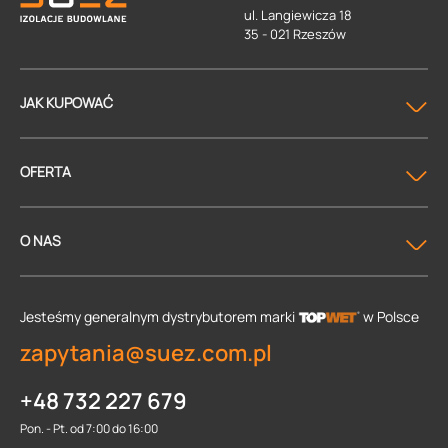
ul. Langiewicza 18
35 - 021 Rzeszów
JAK KUPOWAĆ
OFERTA
O NAS
Jesteśmy generalnym dystrybutorem
marki
w Polsce
zapytania@suez.com.pl
+48 732 227 679
Pon. - Pt. od 7:00 do 16:00