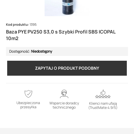
Kod produktu:
1395
Baza PYE PV250 S3,0 s Szybki Profil SBS ICOPAL
10m2
Dostępność:
Niedostępny
ZAPYTAJ O PRODUKT PODOBNY
Ubezpieczona
Wsparcie doradcy
Klienci nam ufają
przesyłka
technicznego
(TrustMate 4.9/5)