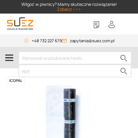
SIZER
Wilgoć w piwnicy? Mamy skuteczne rozwiązanie!
Zobacz >>>
+48 732 227 679
zapytania@suez.com.pl
ICOPAL