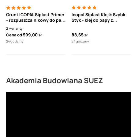
Grunt ICOPAL Siplast Primer
Icopal Siplast Klej® Szybki
- rozpuszczalnikowy do pap
Styk - klej do papy z
bitumicznych
dodatkiem bitumu 5kg
2
warianty
termozgrzewalnych
599,00
88,65
Cena od
zł
zł
24 godziny
24 godziny
Akademia Budowlana SUEZ