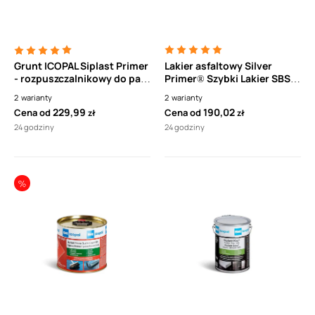
Grunt ICOPAL Siplast Primer
Lakier asfaltowy Silver
- rozpuszczalnikowy do pap
Primer® Szybki Lakier SBS z
bitumicznych
płynnym aluminium
2
warianty
2
warianty
termozgrzewalnych
229,99
190,02
Cena od
Cena od
zł
zł
24 godziny
24 godziny