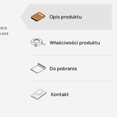
Opis produktu
jącą
e pod
Właściwości produktu
Do pobrania
owiada
Kontakt