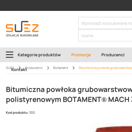
SIZER
Kategorie produktów
Promocje
Producenci
SUEZ
Producenci
Botament
Bitumiczna powłoka grubowarstwo
Kontakt
Bitumiczna powłoka grubowarstwow
polistyrenowym BOTAMENT® MACH 3
Kod produktu:
300