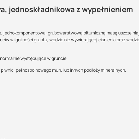
a, jednoskładnikowa z wypełnieniem
Maszy pytania lub wątpliwości?
we, jednokomponentową, grubowarstwową bitumiczną masą uszczelnia
zeciw wilgotności gruntu, wodzie nie wywierającej ciśnienia oraz wodzi
Podlega zwrotowi?:
Skontaktuj się z nami
normalnie występujące w gruncie.
nie
Marcin Inglot
Specjalista doradca
n piwnic, pełnospoinowego muru lub innych podłoży mineralnych.
a techniczna
+48 732 227 683
847.37 KB
07:00 - 15:00
6 l/m2; odpowiada 3,6 mmWoda nie wywierająca ciśnienia, obciążenie
marcin.inglot@suez.com.pl
POBIERZ
się woda infiltracyjna oraz woda wywierająca ciśnienie: 4,8 l/m2; odp