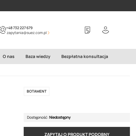
+48 732 227 679
zapytania@suez.com.pl
O nas
Baza wiedzy
Bezpłatna konsultacja
BOTAMENT
Dostępność:
Niedostępny
ZAPYTAJ O PRODUKT PODOBNY