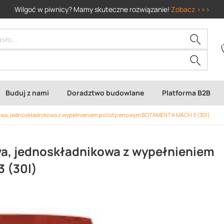
Wilgoć w piwnicy? Mamy skuteczne rozwiązanie!
Zobacz >>>
Buduj z nami
Doradztwo budowlane
Platforma B2B
wa, jednoskładnikowa z wypełnieniem polistyrenowym BOTAMENT® MACH 3 (30l)
a, jednoskładnikowa z wypełnieniem
 (30l)