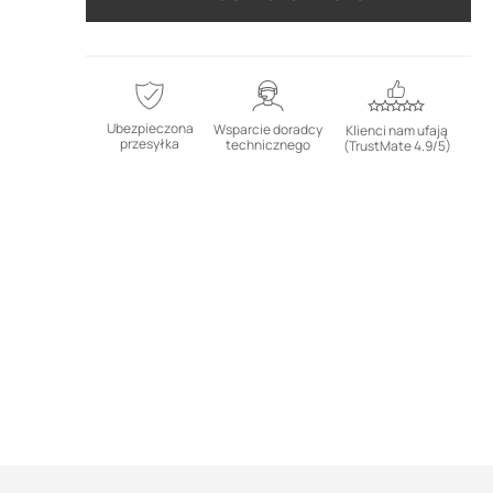
Ubezpieczona
Wsparcie doradcy
Klienci nam ufają
przesyłka
technicznego
(TrustMate 4.9/5)