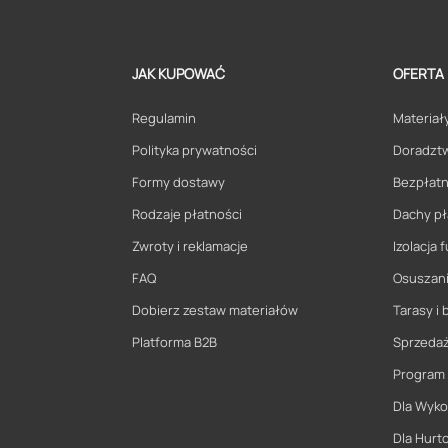
JAK KUPOWAĆ
OFERTA
Regulamin
Materiały
Polityka prywatności
Doradzt
Formy dostawy
Bezpłatn
Rodzaje płatności
Dachy pł
Zwroty i reklamacje
Izolacja
FAQ
Osuszani
Dobierz zestaw materiałów
Tarasy i 
Platforma B2B
Sprzeda
Program
Dla Wyk
Dla Hurt