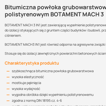
Bitumiczna powłoka grubowarstwow
Kontakt
polistyrenowym BOTAMENT MACH 3
BOTAMENT MACH 3 IN1 jest zawierającą wypełnienie polistyreno
do izolacji stykających się z gruntem części budynków i budowli, pr
Przechowywanie:
Sprzedajemy na:
Wielkość
opakowania:
ciśnieniem.
w suchym i chłodnym
miejscu, chronić
BOTAMENT MACH3 IN1 jest również odporna na agresywne związki 
przed mrozem
opakowania
30 l
Stosuje się do izolacji zewnętrznych powierzchni betonowych ścia
Kart
Zużycie
Charakterystyka produktu
Wilgotność gruntu oraz niespiętrzająca się woda infiltracyjna: 3,
szybkoschnąca bitumiczna powłoka grubowarstwowa
umiarkowane: 3,6 l/m2; odpowiada 3,6 mm
wysoka elastyczność
Woda nie wywierająca ciśnienia - znaczne obciążenie, spiętrzająca 
mostkuje pęknięcia
4,8 mm
wysoka wydajność
wygodna obróbka dzięki wypełnieniu polistyrenowemu
zgodna z normą DIN 18195 cz. 4-6