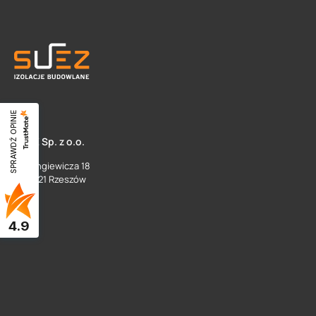
SPRAWDŹ OPINIE
SUEZ Sp. z o.o.
ul. Langiewicza 18
35 - 021 Rzeszów
4.9