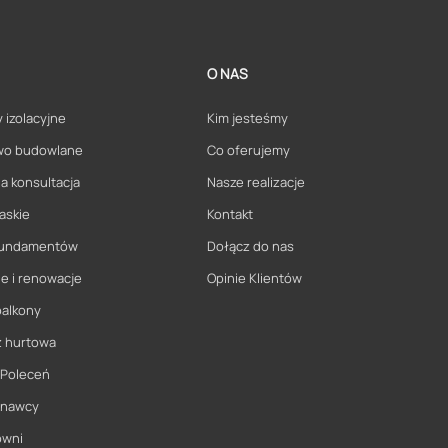
O NAS
 izolacyjne
Kim jesteśmy
wo budowlane
Co oferujemy
a konsultacja
Nasze realizacje
askie
Kontakt
 fundamentów
Dołącz do nas
e i renowacje
Opinie Klientów
balkony
ż hurtowa
 Poleceń
onawcy
owni