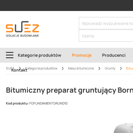
SIZER
Kategorie produktów
Promocje
Producenci
SUEZ
Kategorie produktów
Masy bitumiczne
Grunty
Bitu
Kontakt
Bitumiczny preparat gruntujący Bor
Kod produktu:
FGFUNDAMENTGRUND10