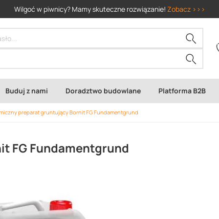
Wilgoć w piwnicy? Mamy skuteczne rozwiązanie!
Zobacz >>>
Buduj z nami
Doradztwo budowlane
Platforma B2B
miczny preparat gruntujący Bornit FG Fundamentgrund
nit FG Fundamentgrund