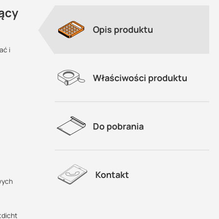
ący
Opis produktu
ać i
Właściwości produktu
Do pobrania
Kontakt
wych
tdicht