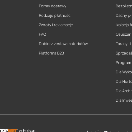
Formy dostawy
Bezpłatn
Rodzaje płatności
Dachy pł
Zwroty i reklamacje
Izolacja
FAQ
Osuszani
Dobierz zestaw materiałów
Tarasy i 
Platforma B2B
Sprzeda
Program
Dla Wyk
Dla Hurt
Dla Archi
Dla Inwe
w Polsce