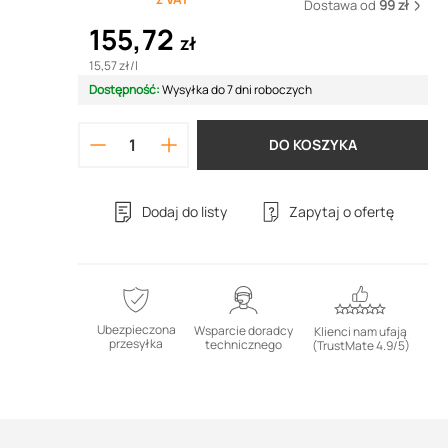
Dostawa od
99 zł
155,72
zł
15,57 zł
/
l
Dostępność:
Wysyłka do 7 dni roboczych
DO KOSZYKA
Dodaj do listy
Zapytaj o ofertę
Ubezpieczona
Wsparcie doradcy
Klienci nam ufają
przesyłka
technicznego
(TrustMate 4.9/5)