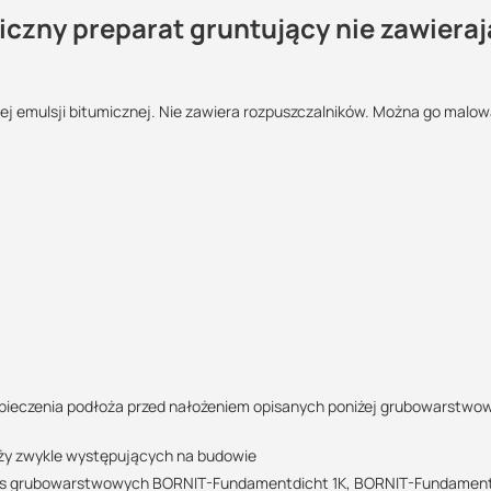
zny preparat gruntujący nie zawieraj
j emulsji bitumicznej. Nie zawiera rozpuszczalników. Można go malow
Maszy pytania lub wątpliwości?
?:
POBIERZ
Skontaktuj się z nami
Marek Nogaj
Specjalista doradca
POBIERZ
+48 732 227 686
07:00 - 15:00
marek@suez.com.pl
pieczenia podłoża przed nałożeniem opisanych poniżej grubowarstwo
oży zwykle występujących na budowie
zycie może być wieksze lub mniejsze od podanej wartości)
 mas grubowarstwowych BORNIT-Fundamentdicht 1K, BORNIT-Fundamen