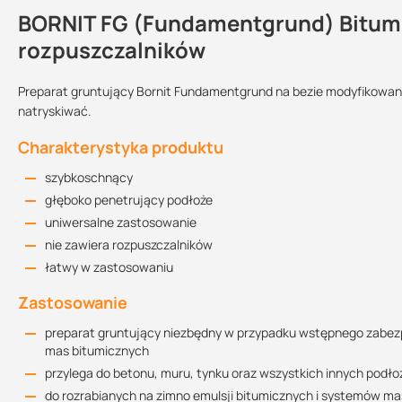
BORNIT FG (Fundamentgrund) Bitumic
Kontakt
rozpuszczalników
Preparat gruntujący Bornit Fundamentgrund na bezie modyfikowane
Karta techniczna
natryskiwać.
Przechowywanie:
Sprzedajemy na:
Podlega zwrotowi
269.11 KB
w suchym i chłodnym
Charakterystyka produktu
miejscu, chronić
przed mrozem
opakowania
nie
szybkoschnący
Karta charakterystyki
głęboko penetrujący podłoże
Wielkość opakowania:
110.39 KB
uniwersalne zastosowanie
10 l
20 l
nie zawiera rozpuszczalników
łatwy w zastosowaniu
Dodatkowe dane
Zastosowanie
składniki:
bitum, wypełniacze
preparat gruntujący niezbędny w przypadku wstępnego zabez
rozcieńczalnik:
woda
mas bitumicznych
zawartość bitumu:
20%
przylega do betonu, muru, tynku oraz wszystkich innych podł
zużycie:
ok 0,2l na m2 (w zależności od chłonności podłoża zu
do rozrabianych na zimno emulsji bitumicznych i systemów