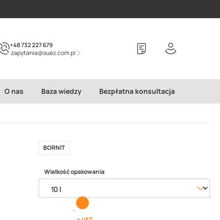
+48 732 227 679
zapytania@suez.com.pl
O nas
Baza wiedzy
Bezpłatna konsultacja
BORNIT
Wielkość opakowania
z VAT