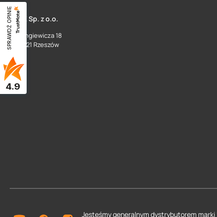
SPRAWDŹ OPINIE
SUEZ Sp. z o.o.
ul. Langiewicza 18
35 - 021 Rzeszów
4.9
Jesteśmy generalnym dystrybutorem
marki