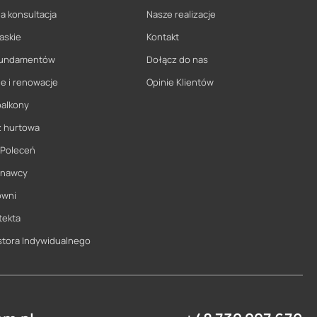
a konsultacja
Nasze realizacje
askie
Kontakt
 fundamentów
Dołącz do nas
e i renowacje
Opinie Klientów
balkony
ż hurtowa
 Poleceń
onawcy
owni
tekta
stora Indywidualnego