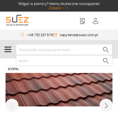
SIZER
Wilgoć w piwnicy? Mamy skuteczne rozwiązanie!
Zobacz >>>
+48 732 227 679
zapytania@suez.com.pl
ICOPAL