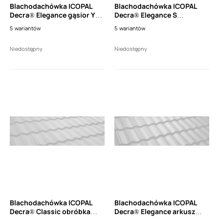
Blachodachówka ICOPAL
Blachodachówka ICOPAL
Decra® Elegance gąsior Y
Decra® Elegance S
25st. startowy (1szt.)
dachówka (0,466m2 efekt.
5
wariantów
5
wariantów
krycia)
Niedostępny
Niedostępny
Blachodachówka ICOPAL
Blachodachówka ICOPAL
Decra® Classic obróbka
Decra® Elegance arkusz