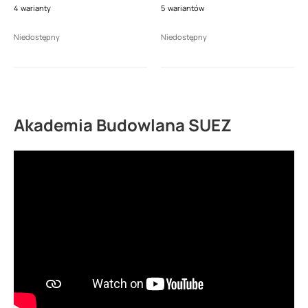
scienna 3 moduły, prawa
płaski 450 (wym.
4
warianty
5
wariantów
(dł. 1100mm)
450x1250mm)
Niedostępny
Niedostępny
Akademia Budowlana SUEZ