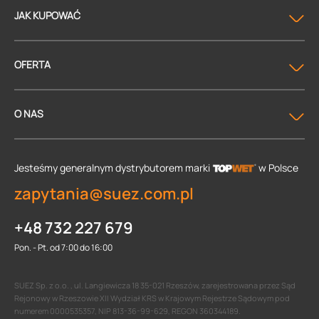
JAK KUPOWAĆ
OFERTA
O NAS
Jesteśmy generalnym dystrybutorem
marki
w Polsce
zapytania@suez.com.pl
+48 732 227 679
Pon. - Pt. od 7:00 do 16:00
SUEZ Sp. z o.o. , ul. Langiewicza 18 35-021 Rzeszów, zarejestrowana przez Sąd
Rejonowy w Rzeszowie XII Wydział KRS w Krajowym Rejestrze Sądowym pod
numerem 0000535357, NIP 813-36-99-629, REGON 360344189.