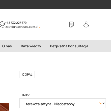
+48 732 227 679
zapytania@suez.com.pl
O nas
Baza wiedzy
Bezpłatna konsultacja
ICOPAL
Kolor