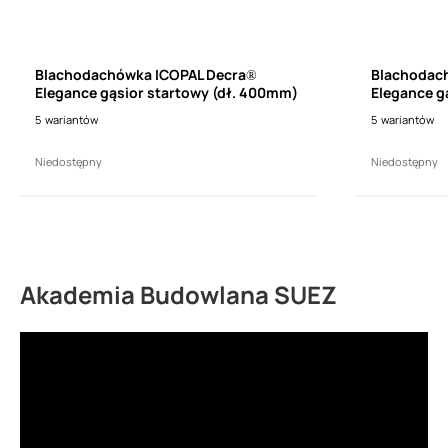
Blachodachówka ICOPAL Decra®
Blachodac
Elegance gąsior startowy (dł. 400mm)
Elegance g
5
wariantów
5
wariantów
Niedostępny
Niedostępny
Akademia Budowlana SUEZ