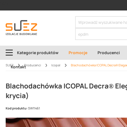
SIZER
Kategorie produktów
Promocje
Producenci
SUEZ
Producenci
Icopal
Blachodachówka ICOPAL Decra® Elegan
Kontakt
Blachodachówka ICOPAL Decra® Eleg
krycia)
Kod produktu:
SW11461