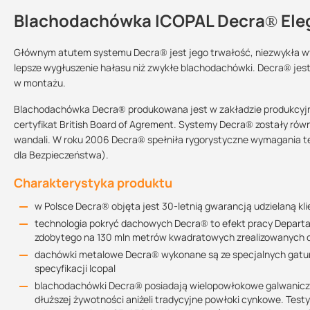
Blachodachówka ICOPAL Decra® Ele
Dlaczego warto wybrać blachodachó
Kontakt
7 razy lżejsze od tradycyjnej dachówki
Głównym atutem systemu Decra® jest jego trwałość, niezwykła w
lepsze wygłuszenie hałasu niż zwykłe blachodachówki. Decra® je
wysoka odporność na huraganowe wiatry i uszkodzenia
w montażu.
korzystne własności akustyczne – tłumienie dudnienia deszcz
Sprzedajemy na:
Podlega zwrotowi?:
wysoka trwałość pokrycia, bez potrzeby konserwacji
sztuki
tak
Blachodachówka Decra® produkowana jest w zakładzie produkcyjnym 
szybki montaż
certyfikat British Board of Agrement. Systemy Decra® zostały równ
o
możliwość zastosowania na dachy o pochyleniach już od 12
wandali. W roku 2006 Decra® spełniła rygorystyczne wymagania t
Technologia Decra Elegance
dla Bezpieczeństwa).
pokrycie przyjazne dla środowiska
Dachówki Decra® Elegance wykonane są z blachy stalowej zabezp
Charakterystyka produktu
poliestrową.
w Polsce Decra® objęta jest 30-letnią gwarancją udzielaną kli
Wykończenie licowej strony wykonane jest z poliestrowego lakieru 
technologia pokryć dachowych Decra® to efekt pracy Departa
który jest nanoszony po wyprofilowaniu produktu. Dzięki temu pow
zdobytego na 130 mln metrów kwadratowych zrealizowanych
Zarówno dachówki jak i akcesoria wykonane są w tej samej techno
dachówki metalowe Decra® wykonane są ze specjalnych gatu
Ten wyjątkowy, wielowarstwowy system zabezpieczeń stanowi o wys
specyfikacji Icopal
blachodachówki Decra® posiadają wielopowłokowe galwaniczne
1. Lakier proszkowy
dłuższej żywotności aniżeli tradycyjne powłoki cynkowe. Tes