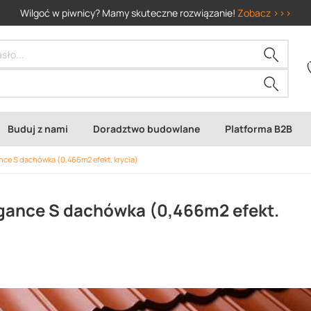
Wilgoć w piwnicy? Mamy skuteczne rozwiązanie!
Zobacz >>>
Buduj z nami
Doradztwo budowlane
Platforma B2B
ce S dachówka (0,466m2 efekt. krycia)
ance S dachówka (0,466m2 efekt.