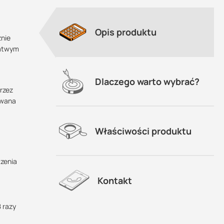
Opis produktu
znie
łatwym
Dlaczego warto wybrać?
rzez
owana
-
Właściwości produktu
,
zenia
ecra.
Kontakt
 razy