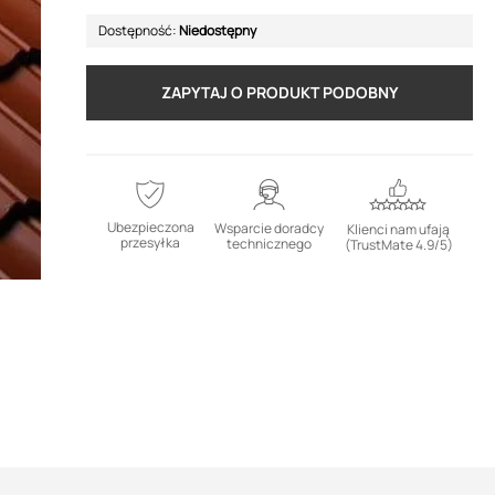
Dostępność:
Niedostępny
ZAPYTAJ O PRODUKT PODOBNY
Ubezpieczona
Wsparcie doradcy
Klienci nam ufają
przesyłka
technicznego
(TrustMate 4.9/5)