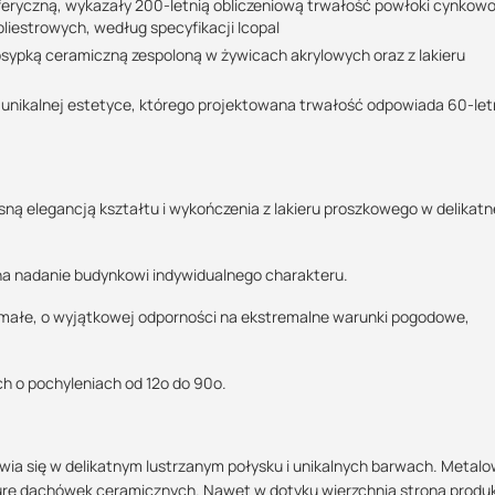
sferyczną, wykazały 200-letnią obliczeniową trwałość powłoki cynkow
liestrowych, według specyfikacji Icopal
ypką ceramiczną zespoloną w żywicach akrylowych oraz z lakieru
niczych.
 unikalnej estetyce, którego projektowana trwałość odpowiada 60-let
 montażu.
mniejszające ryzyko uszkodzenia powłoki ochronnej
ą elegancją kształtu i wykończenia z lakieru proszkowego w delikatn
na nadanie budynkowi indywidualnego charakteru.
zymałe, o wyjątkowej odporności na ekstremalne warunki pogodowe,
 zanieczyszczeń przed naniesieniem kolejnych warstw.
 o pochyleniach od 12o do 90o.
ej. Galwanizacja w technologii Galfan powoduje, że warstwa cynkowo
dekarza (np. podczas zaginania). Powłoki cynkowo-aluminiowe mają do
wia się w delikatnym lustrzanym połysku i unikalnych barwach. Metal
esty starzeniowe przeprowadzone przez wiodących producentów stali,
urę dachówek ceramicznych. Nawet w dotyku wierzchnia strona produ
yczną, wykazały 200-letnią obliczeniową trwałość powłoki cynkowo-