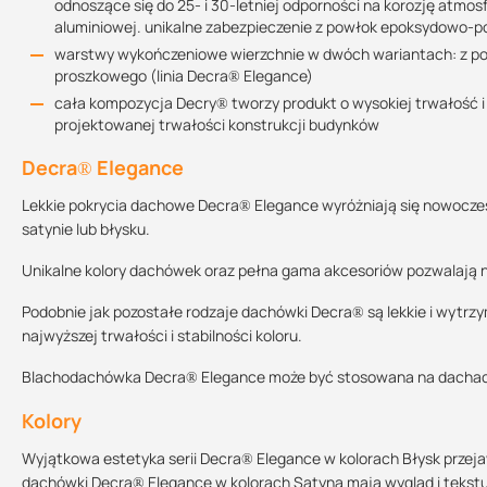
odnoszące się do 25- i 30-letniej odporności na korozję atmo
Zastosowany lakier proszkowy charakteryzuje:
aluminiowej. unikalne zabezpieczenie z powłok epoksydowo-po
warstwy wykończeniowe wierzchnie w dwóch wariantach: z pos
wysoka stabilność koloru
proszkowego (linia Decra® Elegance)
mniejsza absorpcja wody niż w tradycyjnych powłokach lakier
cała kompozycja Decry® tworzy produkt o wysokiej trwałość i
wyjątkowa łatwość znakowania, cięcia oraz gięcia w procesie
projektowanej trwałości konstrukcji budynków
duża odporność na porastanie mchami
Decra® Elegance
bardzo dobre rozpraszanie i odprowadzanie kropel deszczu, z
Lekkie pokrycia dachowe Decra® Elegance wyróżniają się nowoczesn
2. Primer epoksydowy
satynie lub błysku.
Powłoka epoksydowa gruntująca podłoże.
Unikalne kolory dachówek oraz pełna gama akcesoriów pozwalają 
3. Konwersja chromatyczna
Podobnie jak pozostałe rodzaje dachówki Decra® są lekkie i wytr
„Kąpiel” w chromie, która ma za zadanie oczyścić stal z wszelkich
najwyższej trwałości i stabilności koloru.
4. Powłoka cynkowo-aluminiowa
Blachodachówka Decra® Elegance może być stosowana na dachach
Stop cynkowo-aluminiowy dostarcza trwałej ochrony antykorozyjn
Kolory
aluminiowa zachowuje ciągłość również w procesie obróbki przez 
Wyjątkowa estetyka serii Decra® Elegance w kolorach Błysk przeja
18razy dłuższej żywotności aniżeli tradycyjne powłoki cynkowe. T
dachówki Decra® Elegance w kolorach Satyna mają wygląd i tekst
odnoszące się do 25- i 30-letniej odporności na korozję atmosfer