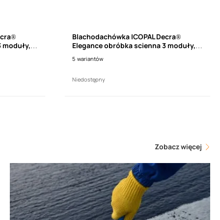
ecra®
Blachodachówka ICOPAL Decra®
3 moduły,
Elegance obróbka scienna 3 moduły,
prawa (dł. 1110mm)
5
wariantów
Niedostępny
Zobacz więcej