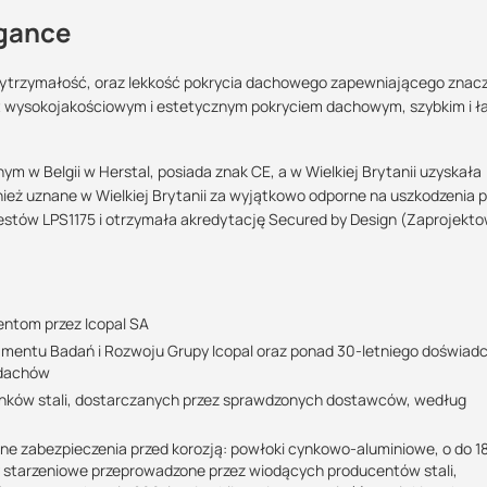
gance
wki Decra® Elegance?
ytrzymałość, oraz lekkość pokrycia dachowego zapewniającego znac
st wysokojakościowym i estetycznym pokryciem dachowym, szybkim i 
Maszy pytania lub wątpliwości?
u
Skontaktuj się z nami
w Belgii w Herstal, posiada znak CE, a w Wielkiej Brytanii uzyskała
ież uznane w Wielkiej Brytanii za wyjątkowo odporne na uszkodzenia p
Marcin Inglot
estów LPS1175 i otrzymała akredytację Secured by Design (Zaprojekt
Specjalista doradca
ieczonej antykorozyjnie powłokami cynkowo-aluminiową i epoksydowo
+48 732 227 683
07:00 - 15:00
entom przez Icopal SA
marcin.inglot@suez.com.pl
proszkowego o wysokiej odporności i elastyczności, QUALICOAT klasa II
mentu Badań i Rozwoju Grupy Icopal oraz ponad 30-letniego doświadc
łoka lakiernicza ma tę samą grubość na całej powierzchni elementów D
 dachów
logii tworząc dopracowane, spójne pokrycie dachowe.
nków stali, dostarczanych przez sprawdzonych dostawców, według
okiej trwałości Decra Elegance .
 zabezpieczenia przed korozją: powłoki cynkowo-aluminiowe, o do 18
ty starzeniowe przeprowadzone przez wiodących producentów stali,