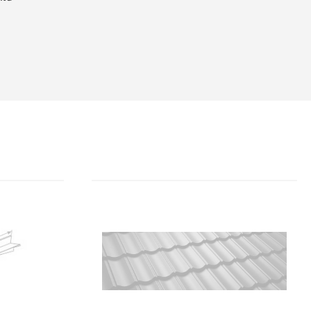
we
cą się