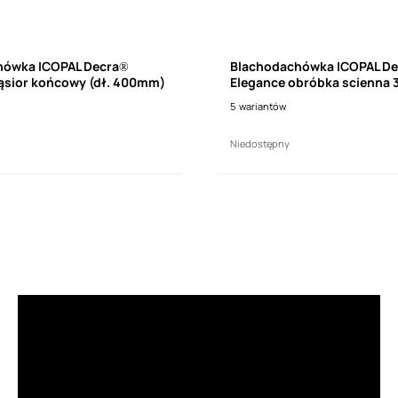
hówka ICOPAL Decra®
Blachodachówka ICOPAL D
ąsior końcowy (dł. 400mm)
Elegance obróbka scienna 
lewa (dł. 1110mm)
5
wariantów
Niedostępny