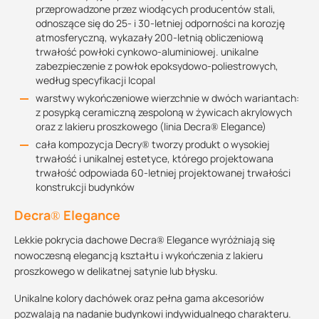
przeprowadzone przez wiodących producentów stali,
odnoszące się do 25- i 30-letniej odporności na korozję
atmosferyczną, wykazały 200-letnią obliczeniową
trwałość powłoki cynkowo-aluminiowej. unikalne
zabezpieczenie z powłok epoksydowo-poliestrowych,
według specyfikacji Icopal
warstwy wykończeniowe wierzchnie w dwóch wariantach:
z posypką ceramiczną zespoloną w żywicach akrylowych
oraz z lakieru proszkowego (linia Decra® Elegance)
cała kompozycja Decry® tworzy produkt o wysokiej
trwałość i unikalnej estetyce, którego projektowana
trwałość odpowiada 60-letniej projektowanej trwałości
konstrukcji budynków
Decra® Elegance
Lekkie pokrycia dachowe Decra® Elegance wyróżniają się
nowoczesną elegancją kształtu i wykończenia z lakieru
proszkowego w delikatnej satynie lub błysku.
Unikalne kolory dachówek oraz pełna gama akcesoriów
pozwalają na nadanie budynkowi indywidualnego charakteru.