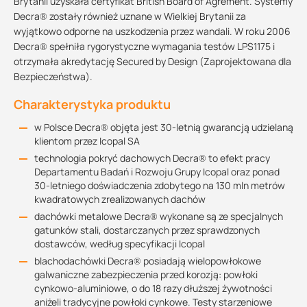
Brytanii uzyskała certyfikat British Board of Agrement. Systemy
Decra® zostały również uznane w Wielkiej Brytanii za
wyjątkowo odporne na uszkodzenia przez wandali. W roku 2006
Decra® spełniła rygorystyczne wymagania testów LPS1175 i
otrzymała akredytację Secured by Design (Zaprojektowana dla
Bezpieczeństwa).
Charakterystyka produktu
w Polsce Decra® objęta jest 30-letnią gwarancją udzielaną
klientom przez Icopal SA
technologia pokryć dachowych Decra® to efekt pracy
Departamentu Badań i Rozwoju Grupy Icopal oraz ponad
30-letniego doświadczenia zdobytego na 130 mln metrów
kwadratowych zrealizowanych dachów
dachówki metalowe Decra® wykonane są ze specjalnych
gatunków stali, dostarczanych przez sprawdzonych
dostawców, według specyfikacji Icopal
blachodachówki Decra® posiadają wielopowłokowe
galwaniczne zabezpieczenia przed korozją: powłoki
cynkowo-aluminiowe, o do 18 razy dłuższej żywotności
aniżeli tradycyjne powłoki cynkowe. Testy starzeniowe