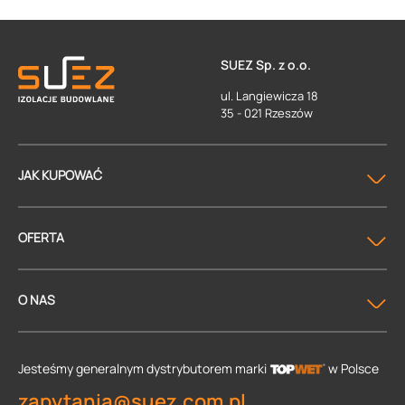
SUEZ Sp. z o.o.
ul. Langiewicza 18
35 - 021 Rzeszów
JAK KUPOWAĆ
OFERTA
O NAS
Jesteśmy generalnym dystrybutorem
marki
w Polsce
zapytania@suez.com.pl