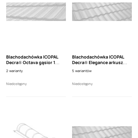
Blachodachówka ICOPAL
Blachodachówka ICOPAL
Decra® Octava gąsior 1
Decra® Elegance arkusz
moduł (dl. 400mm)
płaski 450 (wym.
2
warianty
5
wariantów
450x1250mm)
Niedostępny
Niedostępny