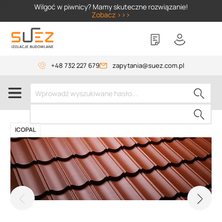
SIZER
Wilgoć w piwnicy? Mamy skuteczne rozwiązanie!
Zobacz >>>
+48 732 227 679
zapytania@suez.com.pl
ICOPAL