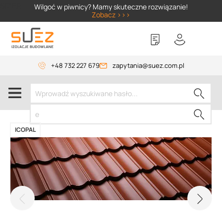
SIZER
Wilgoć w piwnicy? Mamy skuteczne rozwiązanie!
Zobacz >>>
+48 732 227 679
zapytania@suez.com.pl
ICOPAL