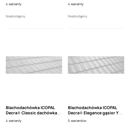
(0,465m2 efekt. krycia)
scienna 3 moduły, lewa (dł.
4
warianty
4
warianty
1110mm)
Niedostępny
Niedostępny
Blachodachówka ICOPAL
Blachodachówka ICOPAL
Decra® Classic dachówka
Decra® Elegance gąsior Y
(0,465m2 efekt. krycia)
25st. końcowy (1szt.)
4
warianty
5
wariantów