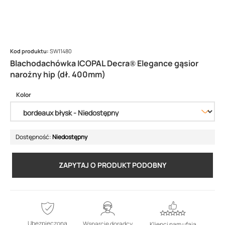
Kod produktu:
SW11480
Blachodachówka ICOPAL Decra® Elegance gąsior
narożny hip (dł. 400mm)
Kolor
Dostępność:
Niedostępny
ZAPYTAJ O PRODUKT PODOBNY
Ubezpieczona
Wsparcie doradcy
Klienci nam ufają