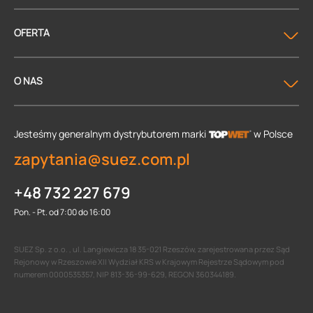
OFERTA
O NAS
Jesteśmy generalnym dystrybutorem
marki
w Polsce
zapytania@suez.com.pl
+48 732 227 679
Pon. - Pt. od 7:00 do 16:00
SUEZ Sp. z o.o. , ul. Langiewicza 18 35-021 Rzeszów, zarejestrowana przez Sąd
Rejonowy w Rzeszowie XII Wydział KRS w Krajowym Rejestrze Sądowym pod
numerem 0000535357, NIP 813-36-99-629, REGON 360344189.