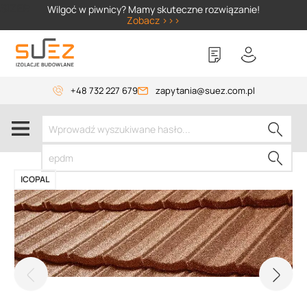
SIZER
Wilgoć w piwnicy? Mamy skuteczne rozwiązanie!
Zobacz >>>
+48 732 227 679
zapytania@suez.com.pl
ICOPAL