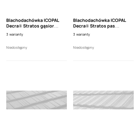
Blachodachówka ICOPAL
Blachodachówka ICOPAL
Decra® Stratos gąsior
Decra® Stratos pas
ryflowany 370 (dł. 370mm)
nadrynnowy wysoki (dł.
3
warianty
3
warianty
1150mm)
Niedostępny
Niedostępny