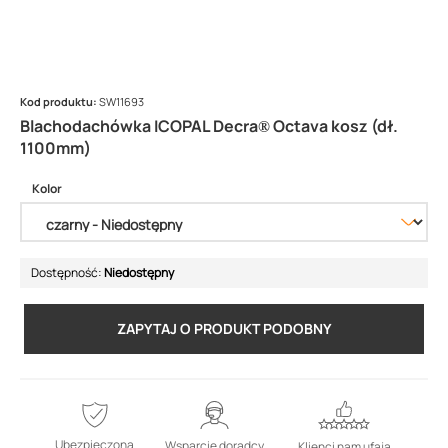
Kod produktu:
SW11693
Blachodachówka ICOPAL Decra® Octava kosz (dł.
1100mm)
Kolor
Dostępność:
Niedostępny
ZAPYTAJ O PRODUKT PODOBNY
Ubezpieczona
Wsparcie doradcy
Klienci nam ufają