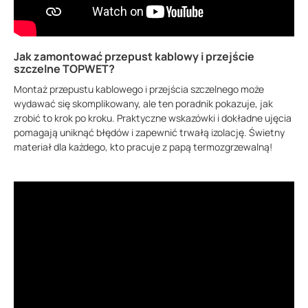
Jak zamontować przepust kablowy i przejście
szczelne TOPWET?
Montaż przepustu kablowego i przejścia szczelnego może
wydawać się skomplikowany, ale ten poradnik pokazuje, jak
zrobić to krok po kroku. Praktyczne wskazówki i dokładne ujęcia
pomagają uniknąć błędów i zapewnić trwałą izolację. Świetny
materiał dla każdego, kto pracuje z papą termozgrzewalną!