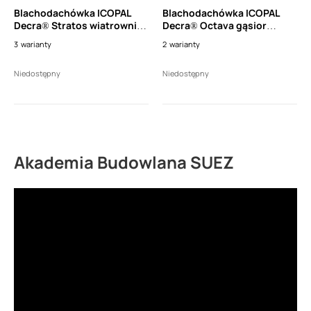
Blachodachówka ICOPAL
Blachodachówka ICOPAL
Decra® Stratos wiatrownica
Decra® Octava gąsior
wysoka 3 moduły, prawa
końcowy (dl. 400mm)
3
warianty
2
warianty
(dł. 960mm)
Niedostępny
Niedostępny
Akademia Budowlana SUEZ