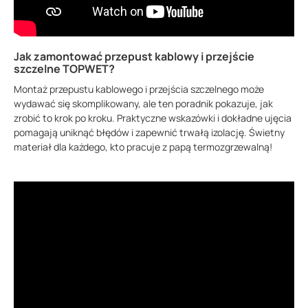
Jak zamontować przepust kablowy i przejście
szczelne TOPWET?
Montaż przepustu kablowego i przejścia szczelnego może
wydawać się skomplikowany, ale ten poradnik pokazuje, jak
zrobić to krok po kroku. Praktyczne wskazówki i dokładne ujęcia
pomagają uniknąć błędów i zapewnić trwałą izolację. Świetny
materiał dla każdego, kto pracuje z papą termozgrzewalną!