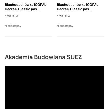
Blachodachówka ICOPAL
Blachodachówka ICOPAL
Decra® Classic pas
Decra® Classic pas
nadrynnowy wysoki (dł.
nadrynnowy wysoki (dł.
4
warianty
4
warianty
1150mm)
1150mm)
Niedostępny
Niedostępny
Akademia Budowlana SUEZ