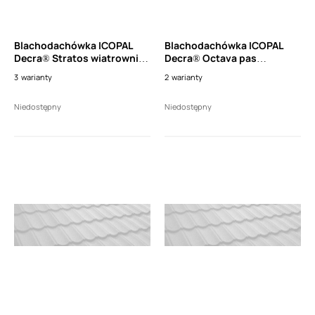
Blachodachówka ICOPAL
Blachodachówka ICOPAL
Decra® Stratos wiatrownica
Decra® Octava pas
wysoka 3 moduły, lewa (dł.
nadrynnowy wysoki 95mm
3
warianty
2
warianty
960mm)
(dł. 1150mm)
Niedostępny
Niedostępny