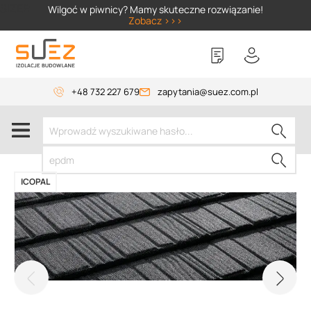
SIZER
Wilgoć w piwnicy? Mamy skuteczne rozwiązanie!
Zobacz >>>
+48 732 227 679
zapytania@suez.com.pl
ICOPAL