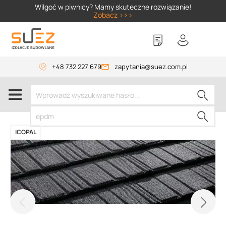
SIZER
Wilgoć w piwnicy? Mamy skuteczne rozwiązanie!
Zobacz >>>
+48 732 227 679
zapytania@suez.com.pl
ICOPAL