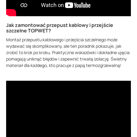
Jak zamontować przepust kablowy i przejście
szczelne TOPWET?
Montaż przepustu kablowego i przejścia szczelnego może
wydawać się skomplikowany, ale ten poradnik pokazuje, jak
zrobić to krok po kroku. Praktyczne wskazówki i dokładne ujęcia
pomagają uniknąć błędów i zapewnić trwałą izolację. Świetny
materiał dla każdego, kto pracuje z papą termozgrzewalną!