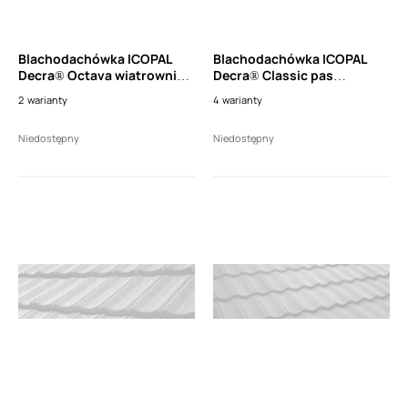
Blachodachówka ICOPAL
Blachodachówka ICOPAL
Decra® Octava wiatrownica
Decra® Classic pas
3 modułowa wysoka prawa
nadrynnowy wysoki (dł.
2
warianty
4
warianty
(dł. 1110mm)
1150mm)
Niedostępny
Niedostępny