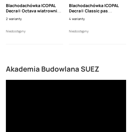
Blachodachówka ICOPAL
Blachodachówka ICOPAL
Decra® Octava wiatrownica
Decra® Classic pas
3 modułowa wysoka lewa
nadrynnowy wysoki (dł.
2
warianty
4
warianty
(dł. 1110mm)
1150mm)
Niedostępny
Niedostępny
Akademia Budowlana SUEZ