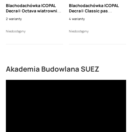
Blachodachówka ICOPAL
Blachodachówka ICOPAL
Decra® Octava wiatrownica
Decra® Classic pas
3 modułowa wysoka lewa
nadrynnowy wysoki (dł.
2
warianty
4
warianty
(dł. 1110mm)
1150mm)
Niedostępny
Niedostępny
Akademia Budowlana SUEZ