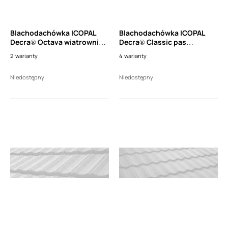
Blachodachówka ICOPAL
Blachodachówka ICOPAL
Decra® Octava wiatrownica
Decra® Classic pas
3 modułowa wysoka prawa
nadrynnowy wysoki (dł.
2
warianty
4
warianty
(dł. 1110mm)
1150mm)
Niedostępny
Niedostępny