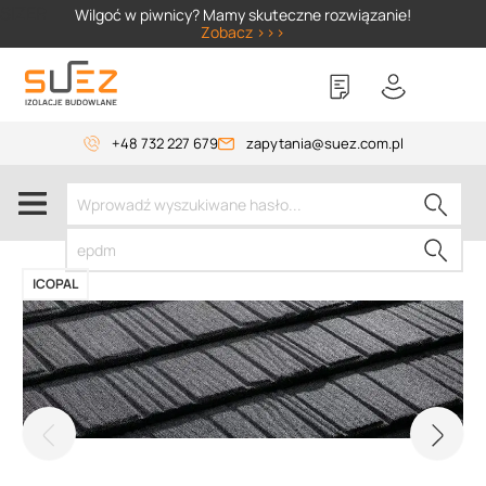
SIZER
Wilgoć w piwnicy? Mamy skuteczne rozwiązanie!
Zobacz >>>
+48 732 227 679
zapytania@suez.com.pl
ICOPAL