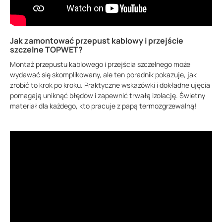
Jak zamontować przepust kablowy i przejście
szczelne TOPWET?
Montaż przepustu kablowego i przejścia szczelnego może
wydawać się skomplikowany, ale ten poradnik pokazuje, jak
zrobić to krok po kroku. Praktyczne wskazówki i dokładne ujęcia
pomagają uniknąć błędów i zapewnić trwałą izolację. Świetny
materiał dla każdego, kto pracuje z papą termozgrzewalną!