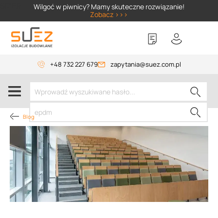
SIZER
Wilgoć w piwnicy? Mamy skuteczne rozwiązanie!
Zobacz >>>
+48 732 227 679
zapytania@suez.com.pl
Blog