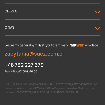
OFERTA
O NAS
Jesteśmy generalnym dystrybutorem
marki
w Polsce
zapytania@suez.com.pl
+48 732 227 679
Pon. - Pt. od 7:00 do 16:00
SUEZ Sp. z o.o. , ul. Langiewicza 18 35-021 Rzeszów, zarejestrowana przez Sąd
Rejonowy w Rzeszowie XII Wydział KRS w Krajowym Rejestrze Sądowym pod
numerem 0000535357, NIP 813-36-99-629, REGON 360344189.