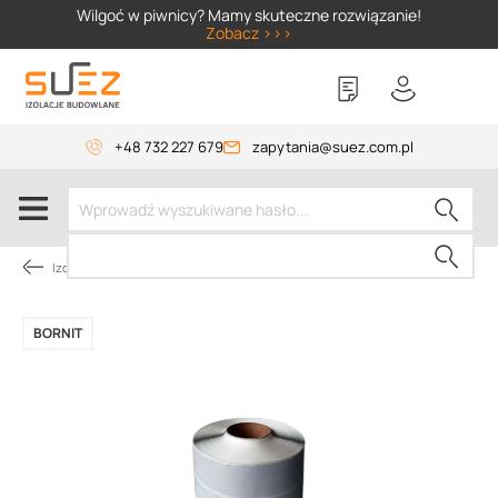
SIZER
Wilgoć w piwnicy? Mamy skuteczne rozwiązanie!
Zobacz >>>
+48 732 227 679
zapytania@suez.com.pl
Izolacja fundamentów
BORNIT