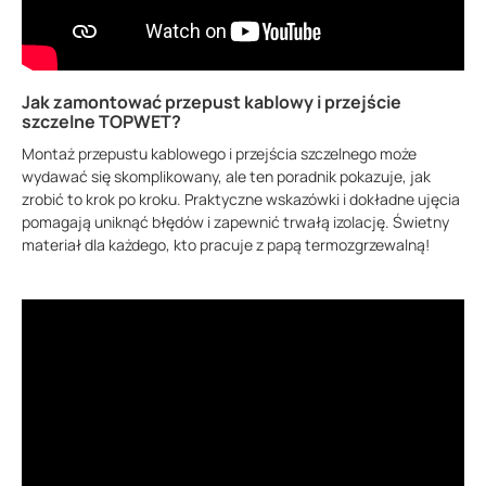
Jak zamontować przepust kablowy i przejście
szczelne TOPWET?
Montaż przepustu kablowego i przejścia szczelnego może
wydawać się skomplikowany, ale ten poradnik pokazuje, jak
zrobić to krok po kroku. Praktyczne wskazówki i dokładne ujęcia
pomagają uniknąć błędów i zapewnić trwałą izolację. Świetny
materiał dla każdego, kto pracuje z papą termozgrzewalną!