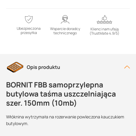
Ubezpieczona
Wsparcie doradcy
Klienci nam ufają
przesyłka
technicznego
(TrustMate 4.9/5)
Opis produktu
BORNIT FBB samoprzylepna
butylowa taśma uszczelniająca
szer. 150mm (10mb)
Włóknina wytrzymała na rozerwanie powleczona kauczukiem
butylowym.