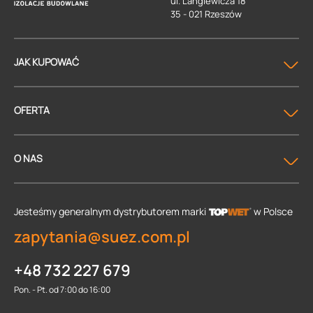
ul. Langiewicza 18
35 - 021 Rzeszów
JAK KUPOWAĆ
OFERTA
O NAS
Jesteśmy generalnym dystrybutorem
marki
w Polsce
zapytania@suez.com.pl
+48 732 227 679
Pon. - Pt. od 7:00 do 16:00