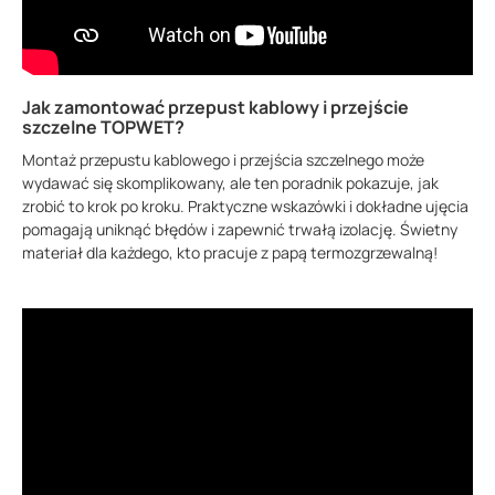
Jak zamontować przepust kablowy i przejście
szczelne TOPWET?
Montaż przepustu kablowego i przejścia szczelnego może
wydawać się skomplikowany, ale ten poradnik pokazuje, jak
zrobić to krok po kroku. Praktyczne wskazówki i dokładne ujęcia
pomagają uniknąć błędów i zapewnić trwałą izolację. Świetny
materiał dla każdego, kto pracuje z papą termozgrzewalną!