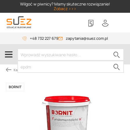
SIZER
Wilgoć w piwnicy? Mamy skuteczne rozwiązanie!
Zobacz >>>
+48 732 227 679
zapytania@suez.com.pl
Kategorie produktów
BORNIT