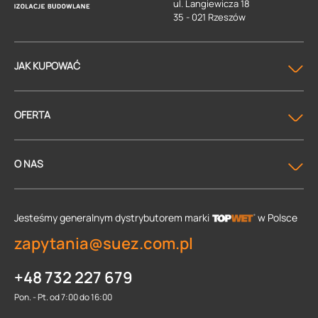
ul. Langiewicza 18
35 - 021 Rzeszów
JAK KUPOWAĆ
OFERTA
O NAS
Jesteśmy generalnym dystrybutorem
marki
w Polsce
zapytania@suez.com.pl
+48 732 227 679
Pon. - Pt. od 7:00 do 16:00