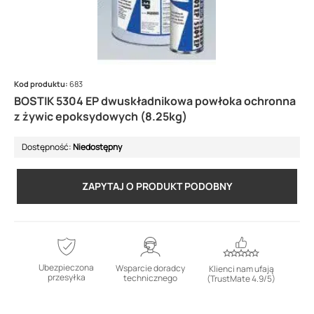
Kod produktu:
683
BOSTIK 5304 EP dwuskładnikowa powłoka ochronna
z żywic epoksydowych (8.25kg)
Dostępność:
Niedostępny
ZAPYTAJ O PRODUKT PODOBNY
Ubezpieczona
Wsparcie doradcy
Klienci nam ufają
przesyłka
technicznego
(TrustMate 4.9/5)