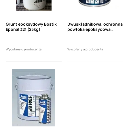
Grunt epoksydowy Bostik
Dwuskładnikowa, ochronna
Eponal 321 (25kg)
powłoka epoksydowa
BOSTIK 5302 EP (5,25 kg) -
składnik A (baza)
Wycofany u producenta
Wycofany u producenta