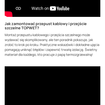
Jak zamontować przepust kablowy i przejście
szczelne TOPWET?
Montaż przepustu kablowego i przejścia szczelnego może
wydawać się skomplikowany, ale ten poradnik pokazuje, jak
zrobić to krok po kroku. Praktyczne wskazówki i dokładne ujęcia
pomagają uniknąć błędów i zapewnić trwałą izolację. Świetny
materiał dla każdego, kto pracuje z papą termozgrzewalną!