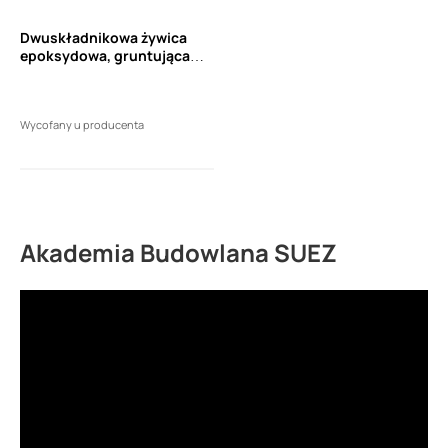
Dwuskładnikowa żywica
epoksydowa, gruntująca
BOSTIK 5301 EP (3,75kg)
Wycofany u producenta
Akademia Budowlana SUEZ