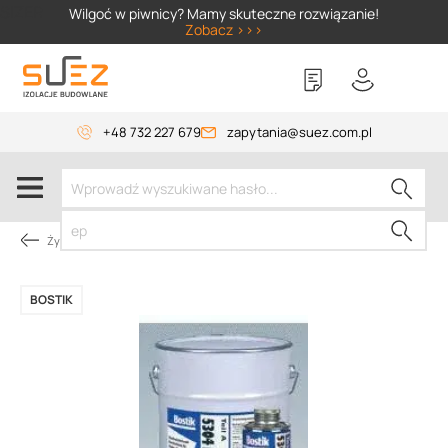
SIZER
Wilgoć w piwnicy? Mamy skuteczne rozwiązanie!
Zobacz >>>
+48 732 227 679
zapytania@suez.com.pl
Żywice
BOSTIK