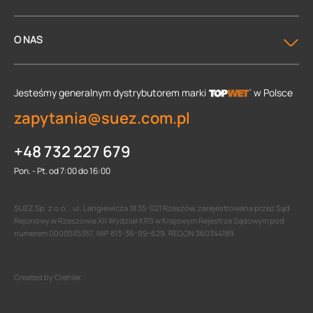
O NAS
Jesteśmy generalnym dystrybutorem
marki
w Polsce
zapytania@suez.com.pl
+48 732 227 679
Pon. - Pt. od 7:00 do 16:00
SUEZ Sp. z o.o. , ul. Langiewicza 18 35-021 Rzeszów, zarejestrowana przez Sąd
Rejonowy w Rzeszowie XII Wydział KRS w Krajowym Rejestrze Sądowym pod
numerem 0000535357, NIP 813-36-99-629, REGON 360344189.
Created by Crehler