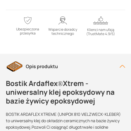
Ubezpieczona
Wsparcie doradcy
Klienci nam ufają
przesyłka
technicznego
(TrustMate 4.9/5)
Opis produktu
Bostik Ardaflex®Xtrem -
uniwersalny klej epoksydowy na
bazie żywicy epoksydowej
BOSTIK ARDAFLEX XTREME (UNIPOX 810 VIELZWECK-KLEBER)
to uniwersalny klej do okładzin ceramicznych na bazie żywicy
epoksydowej.Pozwoli Ci osiągnąć długotrwałe i solidne