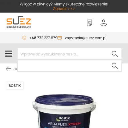
SIZER
Wilgoć w piwnicy? Mamy skuteczne rozwiązanie!
Zobacz >>>
+48 732 227 679
zapytania@suez.com.pl
Łazienka
BOSTIK