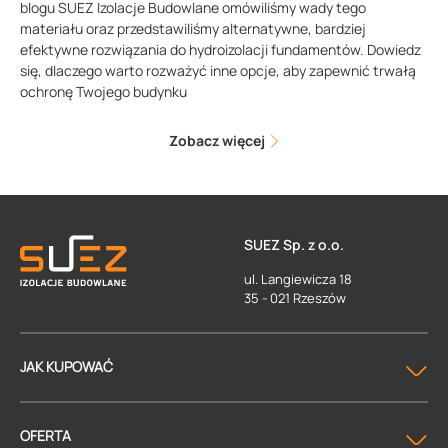
blogu SUEZ Izolacje Budowlane omówiliśmy wady tego
materiału oraz przedstawiliśmy alternatywne, bardziej
efektywne rozwiązania do hydroizolacji fundamentów. Dowiedz
się, dlaczego warto rozważyć inne opcje, aby zapewnić trwałą
ochronę Twojego budynku
Zobacz więcej
SUEZ Sp. z o.o.
ul. Langiewicza 18
35 - 021 Rzeszów
JAK KUPOWAĆ
OFERTA