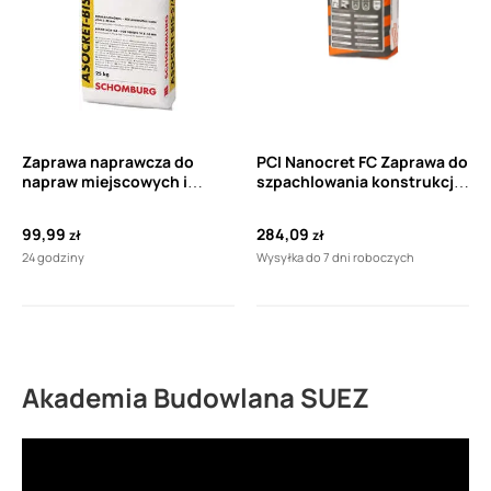
Zaprawa naprawcza do
PCI Nanocret FC Zaprawa do
napraw miejscowych i
szpachlowania konstrukcji
szpachlowania
żelbetowych (25kg)
całopowierzchniowego
99,99
284,09
zł
zł
betonu w zakresie grubości
24 godziny
Wysyłka do 7 dni roboczych
od 5 do 40 mm SCHOMBURG
INDUCRET-BIS-5/40 25 kg
Akademia Budowlana SUEZ