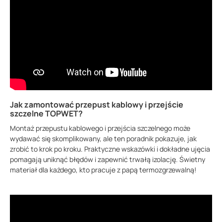
Jak zamontować przepust kablowy i przejście
szczelne TOPWET?
Montaż przepustu kablowego i przejścia szczelnego może
wydawać się skomplikowany, ale ten poradnik pokazuje, jak
zrobić to krok po kroku. Praktyczne wskazówki i dokładne ujęcia
pomagają uniknąć błędów i zapewnić trwałą izolację. Świetny
materiał dla każdego, kto pracuje z papą termozgrzewalną!