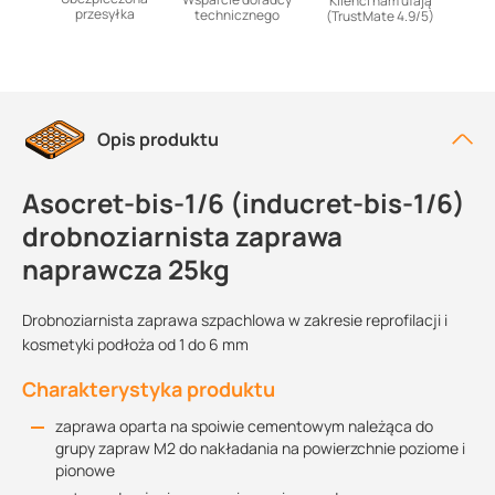
Klienci nam ufają
przesyłka
technicznego
(TrustMate 4.9/5)
Opis produktu
Asocret-bis-1/6 (inducret-bis-1/6)
drobnoziarnista zaprawa
naprawcza 25kg
Drobnoziarnista zaprawa szpachlowa w zakresie reprofilacji i
kosmetyki podłoża od 1 do 6 mm
Charakterystyka produktu
zaprawa oparta na spoiwie cementowym należąca do
grupy zapraw M2 do nakładania na powierzchnie poziome i
pionowe