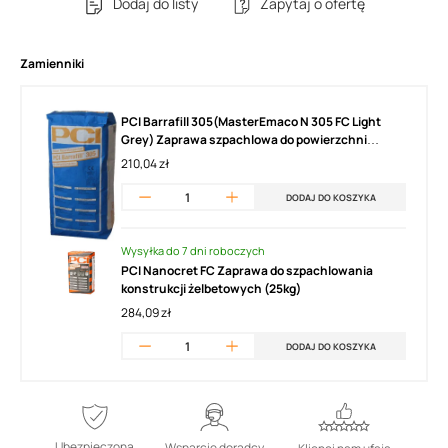
Dodaj do listy
Zapytaj o ofertę
Zamienniki
PCI Barrafill 305(MasterEmaco N 305 FC Light
Grey) Zaprawa szpachlowa do powierzchni
betonowych (25kg)
210,04 zł
DODAJ DO KOSZYKA
Wysyłka do 7 dni roboczych
PCI Nanocret FC Zaprawa do szpachlowania
konstrukcji żelbetowych (25kg)
284,09 zł
DODAJ DO KOSZYKA
Ubezpieczona
Wsparcie doradcy