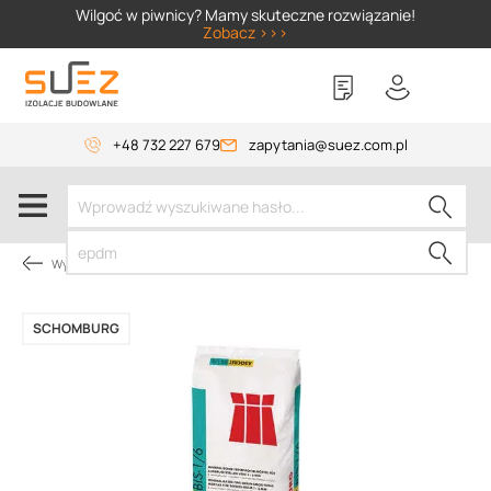
SIZER
Wilgoć w piwnicy? Mamy skuteczne rozwiązanie!
Zobacz >>>
+48 732 227 679
zapytania@suez.com.pl
Wylewki, materiały do betonu
SCHOMBURG