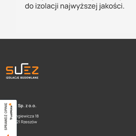
SUEZ Sp. z o.o.
SPRAWDŹ OPINIE
ul. Langiewicza 18
35 - 021 Rzeszów