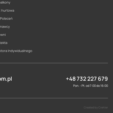
balkony
ż hurtowa
 Poleceń
onawcy
owni
tekta
stora Indywidualnego
m.pl
+48 732 227 679
Pon. - Pt. od 7:00 do 16:00
Created by Crehler