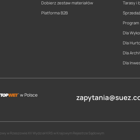
Dobierz zestaw materiałów
Tarasy i 
Platforma B2B
Sprzeda
Program
Dla Wyk
Dla Hurt
Dla Archi
Dla Inwe
w Polsce
zapytania@suez.co
jonowy w Rzeszowie XII Wydział KRS w Krajowym Rejestrze Sądowym