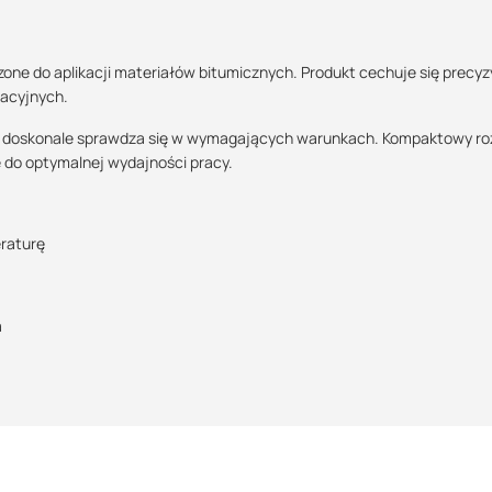
zone do aplikacji materiałów bitumicznych. Produkt cechuje się precy
acyjnych.
Maszy pytania lub wątpliwości?
Skontaktuj się z nami
ysza doskonale sprawdza się w wymagających warunkach. Kompaktowy ro
ę do optymalnej wydajności pracy.
Kamil Świercz
Specjalista doradca
raturę
+48 732 227 614
07:00 - 15:00
kamil.swiercz@suez.com.pl
a