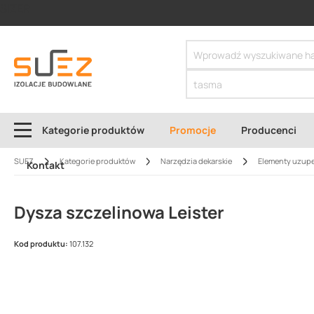
SIZER
Kategorie produktów
Promocje
Producenci
SUEZ
Kategorie produktów
Narzędzia dekarskie
Elementy uzupe
Kontakt
Dysza szczelinowa Leister
Kod produktu:
107.132