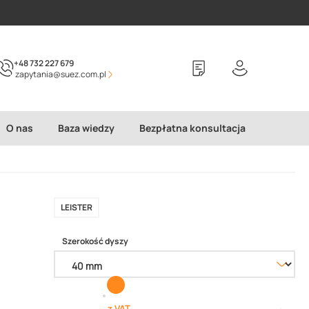
+48 732 227 679
zapytania@suez.com.pl
O nas
Baza wiedzy
Bezpłatna konsultacja
LEISTER
Szerokość dyszy
z VAT