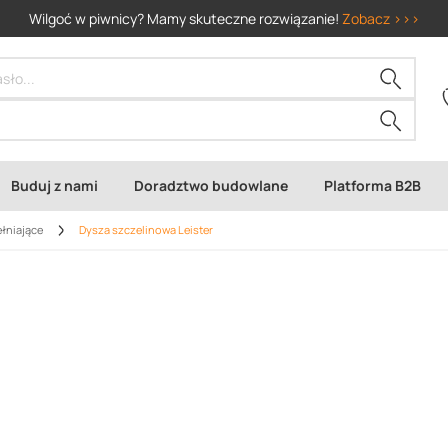
Wilgoć w piwnicy? Mamy skuteczne rozwiązanie!
Zobacz >>>
Buduj z nami
Doradztwo budowlane
Platforma B2B
łniające
Dysza szczelinowa Leister