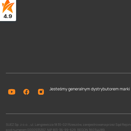
4.9
Jesteśmy generalnym dystrybutorem
marki
SUEZ Sp. z o.o. , ul. Langiewicza 18 35-021 Rzeszów, zarejestrowana przez Sąd Re
pod numerem 0000535357, NIP 813-36-99-629, REGON 360344189.