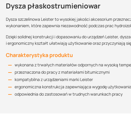
Dysza płaskostrumieniowar
Kontakt
Dysza szczelinowa Leister to wysokiej jakości akcesorium przeznac
wykonaniem, które zapewnia niezawodność podczas prac hydroizol
Sprzedajemy na:
Podlega zwrotowi?:
Dzięki solidnej konstrukcji i dopasowaniu do urządzeń Leister, d
sztuki
tak
i ergonomiczny kształt ułatwiają użytkowanie oraz przyczyniają si
Charakterystyka produktu
wykonana z trwałych materiałów odpornych na wysoką tempe
przeznaczona do pracy z materiałami bitumicznymi
kompatybilna z urządzeniami marki Leister
ergonomiczna konstrukcja zapewniająca wygodę użytkowani
odpowiednia do zastosowań w trudnych warunkach pracy