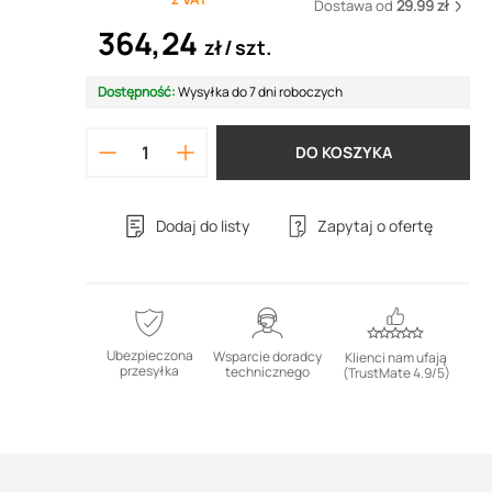
Dostawa od
29.99 zł
364,24
zł
szt.
Dostępność:
Wysyłka do 7 dni roboczych
DO KOSZYKA
Dodaj do listy
Zapytaj o ofertę
Ubezpieczona
Wsparcie doradcy
Klienci nam ufają
przesyłka
technicznego
(TrustMate 4.9/5)