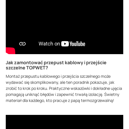
Jak zamontować przepust kablowy i przejście
szczelne TOPWET?
Montaż przepustu kablowego i przejścia szczelnego może
wydawać się skomplikowany, ale ten poradnik pokazuje, jak
zrobić to krok po kroku. Praktyczne wskazówki i dokładne ujęcia
pomagają uniknąć błędów i zapewnić trwałą izolację. Świetny
materiał dla każdego, kto pracuje z papą termozgrzewalną!