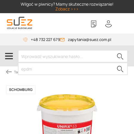
SIZER
Wilgoć w piwnicy? Mamy skuteczne rozwiązanie!
Zobacz >>>
+48 732 227 679
zapytania@suez.com.pl
Tarasy i balkony pod płytki
SCHOMBURG