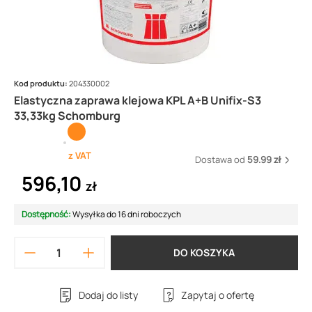
Kod produktu:
204330002
Elastyczna zaprawa klejowa KPL A+B Unifix-S3
33,33kg Schomburg
z VAT
Dostawa od
59.99 zł
596,10
zł
Dostępność:
Wysyłka do 16 dni roboczych
DO KOSZYKA
Dodaj do listy
Zapytaj o ofertę