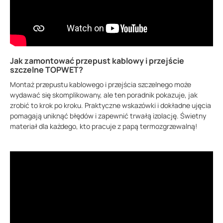
Jak zamontować przepust kablowy i przejście
szczelne TOPWET?
Montaż przepustu kablowego i przejścia szczelnego może
wydawać się skomplikowany, ale ten poradnik pokazuje, jak
zrobić to krok po kroku. Praktyczne wskazówki i dokładne ujęcia
pomagają uniknąć błędów i zapewnić trwałą izolację. Świetny
materiał dla każdego, kto pracuje z papą termozgrzewalną!