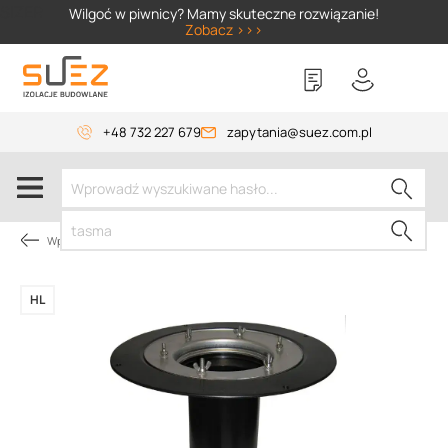
SIZER
Wilgoć w piwnicy? Mamy skuteczne rozwiązanie!
Zobacz >>>
+48 732 227 679
zapytania@suez.com.pl
Wpusty i akcesoria
HL