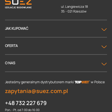
ul. Langiewicza 18
35 - 021 Rzeszów
JAK KUPOWAĆ
OFERTA
O NAS
Jesteśmy generalnym dystrybutorem
marki
w Polsce
zapytania@suez.com.pl
+48 732 227 679
Pon. - Pt. od 7:00 do 16:00