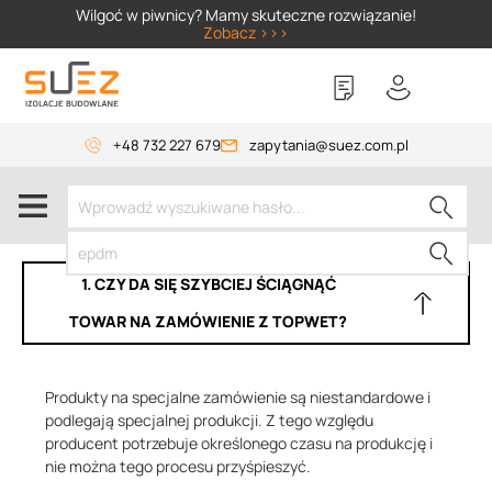
SIZER
Wilgoć w piwnicy? Mamy skuteczne rozwiązanie!
Zobacz >>>
+48 732 227 679
zapytania@suez.com.pl
1. CZY DA SIĘ SZYBCIEJ ŚCIĄGNĄĆ
TOWAR NA ZAMÓWIENIE Z TOPWET?
Produkty na specjalne zamówienie są niestandardowe i
podlegają specjalnej produkcji. Z tego względu
producent potrzebuje określonego czasu na produkcję i
nie można tego procesu przyśpieszyć.