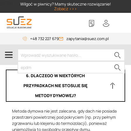
SIZER
Wilgoć w piwnicy? Mamy skuteczne rozwiązanie!
Zobacz >>>
+48 732 227 679
zapytania@suez.com.pl
6. DLACZEGO W NIEKTÓRYCH
PRZYPADKACH NIE STOSUJE SIĘ
METODY DYMOWEJ?
Metoda dymowa nie jest zalecana, gdy dach nie posiada
przestrzeni powietrznej pod pokryciem (np. przy pełnym
zgrzewaniu lub klejeniu do termoizolacji), ponieważ
uniemożliwia to swobodny przepływ dymu.