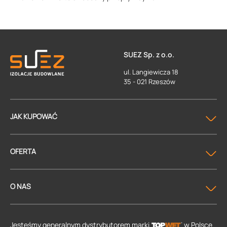
SUEZ Sp. z o.o.
ul. Langiewicza 18
35 - 021 Rzeszów
JAK KUPOWAĆ
OFERTA
O NAS
Jesteśmy generalnym dystrybutorem
marki
w Polsce