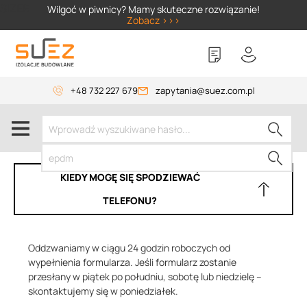
SIZER
Wilgoć w piwnicy? Mamy skuteczne rozwiązanie!
Zobacz >>>
+48 732 227 679
zapytania@suez.com.pl
KIEDY MOGĘ SIĘ SPODZIEWAĆ
TELEFONU?
Oddzwaniamy w ciągu 24 godzin roboczych od
wypełnienia formularza. Jeśli formularz zostanie
przesłany w piątek po południu, sobotę lub niedzielę –
skontaktujemy się w poniedziałek.