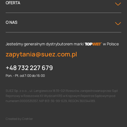
OFERTA
O NAS
Jesteśmy generalnym dystrybutorem
marki
w Polsce
zapytania@suez.com.pl
+48 732 227 679
Pon. - Pt. od 7:00 do 16:00
SUEZ Sp. z o.o. , ul. Langiewicza 18 35-021 Rzeszów, zarejestrowana przez Sąd
Rejonowy w Rzeszowie XII Wydział KRS w Krajowym Rejestrze Sądowym pod
numerem 0000535357, NIP 813-36-99-629, REGON 360344189.
Created by Crehler