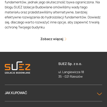
fundamentów, jednak jego skuteczność bywa ograniczona. Na
blogu SUEZ Izolacje Budowlane omówiliśmy wady tego
materiału oraz przedstawiliśmy alternatywne, bardziej
efektywne rozwiązania do hydroizolacji fundamentów. Dowiedz
się, dlaczego warto rozważyć inne opcje, aby zapewnić trwałą
ochronę Twojego budynku
Zobacz więcej
SUEZ Sp. z o.o.
ul. Langiewicza 18
35 - 021 Rzeszów
JAK KUPOWAĆ