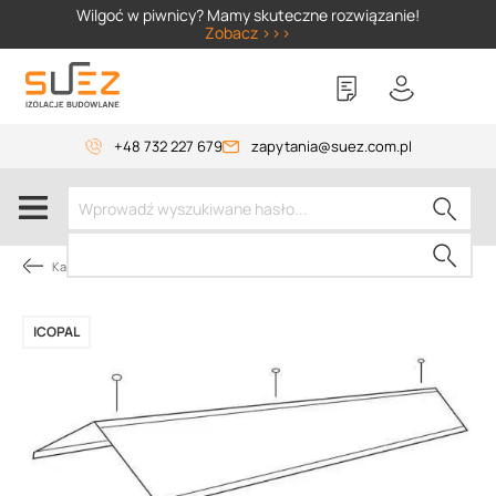
SIZER
Wilgoć w piwnicy? Mamy skuteczne rozwiązanie!
Zobacz >>>
+48 732 227 679
zapytania@suez.com.pl
Kategorie produktów
ICOPAL