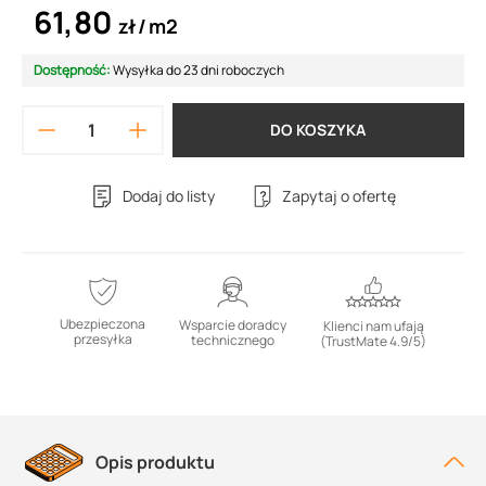
61,80
zł
m2
Dostępność:
Wysyłka do 23 dni roboczych
DO KOSZYKA
Dodaj do listy
Zapytaj o ofertę
Ubezpieczona
Wsparcie doradcy
Klienci nam ufają
przesyłka
technicznego
(TrustMate 4.9/5)
Opis produktu