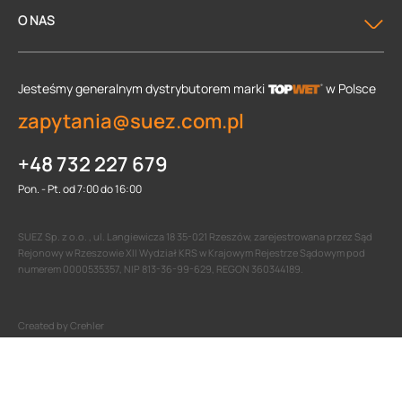
O NAS
Jesteśmy generalnym dystrybutorem
marki
w Polsce
zapytania@suez.com.pl
+48 732 227 679
Pon. - Pt. od 7:00 do 16:00
SUEZ Sp. z o.o. , ul. Langiewicza 18 35-021 Rzeszów, zarejestrowana przez Sąd
Rejonowy w Rzeszowie XII Wydział KRS w Krajowym Rejestrze Sądowym pod
numerem 0000535357, NIP 813-36-99-629, REGON 360344189.
Created by Crehler