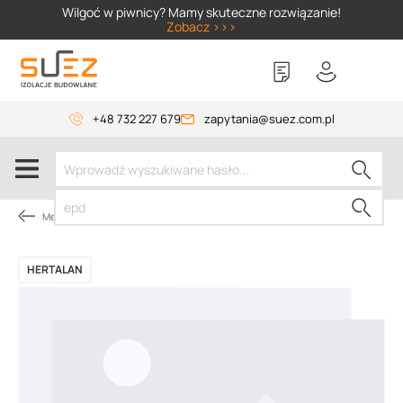
SIZER
Wilgoć w piwnicy? Mamy skuteczne rozwiązanie!
Zobacz >>>
+48 732 227 679
zapytania@suez.com.pl
Membrany dachowe
HERTALAN