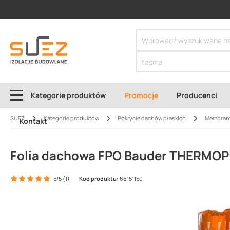
SIZER
Kategorie produktów
Promocje
Producenci
SUEZ
Kategorie produktów
Pokrycie dachów płaskich
Membran
Kontakt
Folia dachowa FPO Bauder THERMOP
5/5 (1)
Kod produktu:
66151150