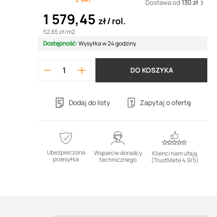
Dostawa od
130 zł
1 579,45
zł
rol.
52,65 zł
/
m2
Dostępność:
Wysyłka w 24 godziny
DO KOSZYKA
Dodaj do listy
Zapytaj o ofertę
Ubezpieczona
Wsparcie doradcy
Klienci nam ufają
przesyłka
technicznego
(TrustMate 4.9/5)