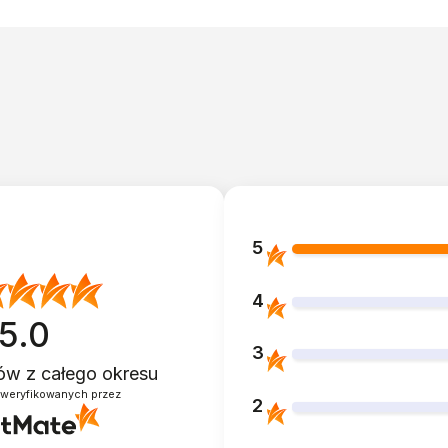
5
4
5.0
3
ntów
z całego okresu
zweryfikowanych przez
2