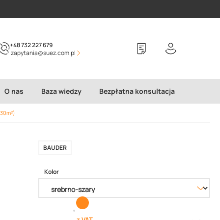
+48 732 227 679
zapytania@suez.com.pl
O nas
Baza wiedzy
Bezpłatna konsultacja
(30m²)
BAUDER
Kolor
z VAT