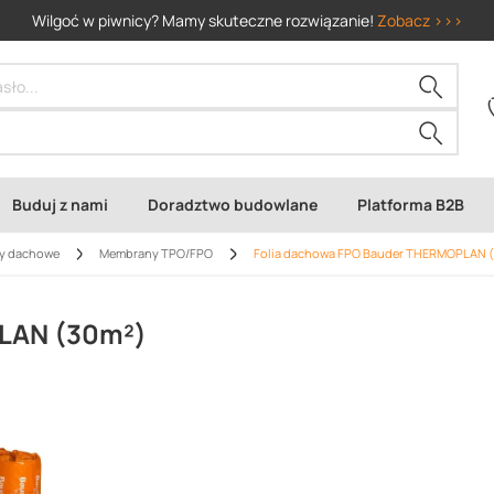
Wilgoć w piwnicy? Mamy skuteczne rozwiązanie!
Zobacz >>>
Buduj z nami
Doradztwo budowlane
Platforma B2B
y dachowe
Membrany TPO/FPO
Folia dachowa FPO Bauder THERMOPLAN 
LAN (30m²)