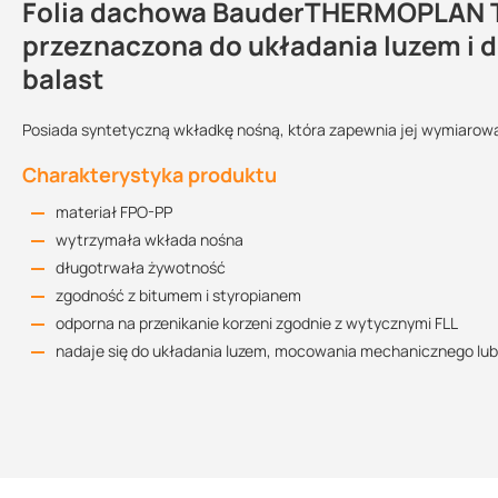
Folia dachowa BauderTHERMOPLAN T1
Kontakt
przeznaczona do układania luzem i
balast
Folder
Grubość:
Szerokość rolki:
Długość:
Posiada syntetyczną wkładkę nośną, która zapewnia jej wymiarow
9.06 MB
1,5 mm
1,5 m
20 m
Charakterystyka produktu
materiał FPO-PP
Siła zrywająca
Siła zrywająca w
Giętkość w niskiej
Karta produktu
wzdłuż:
poprzek:
temperaturze:
wytrzymała wkłada nośna
80 KB
1200 N/5 cm
1200 N/5 cm
-30 °C
długotrwała żywotność
zgodność z bitumem i styropianem
Wielkość
Podlega zwrotowi?:
odporna na przenikanie korzeni zgodnie z wytycznymi FLL
opakowania:
nadaje się do układania luzem, mocowania mechanicznego lub 
30 m²
tak